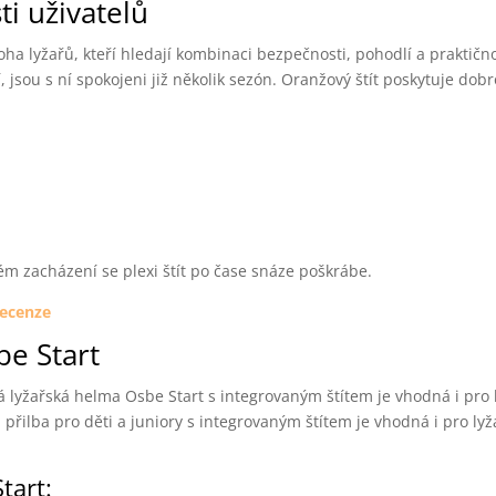
i uživatelů
a lyžařů, kteří hledají kombinaci bezpečnosti, pohodlí a praktično
, jsou s ní spokojeni již několik sezón. Oranžový štít poskytuje dob
ném zacházení se plexi štít po čase snáze poškrábe.
recenze
be Start
ká lyžařská helma Osbe Start s integrovaným štítem je vhodná i pro l
 přilba pro děti a juniory s integrovaným štítem je vhodná i pro lyža
tart: