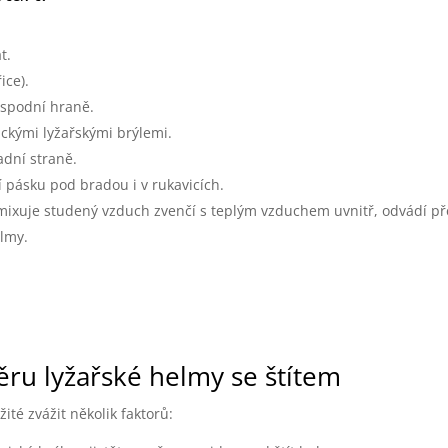
t.
ice).
 spodní hraně.
ickými lyžařskými brýlemi.
adní straně.
 pásku pod bradou i v rukavicích.
rý mixuje studený vzduch zvenčí s teplým vzduchem uvnitř, odvádí p
elmy.
běru lyžařské helmy se štítem
žité zvážit několik faktorů: