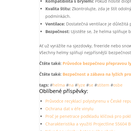
Kompatibilita s brýlemi:
Pokud nosíte dioptr
Kvalita štítu:
Zkontrolujte, zda je štít odol
podmínkách.
Ventilace:
Dostatečná ventilace je důležitá 
Bezpečnost:
Ujistěte se, že helma splňuje 
Ať už vyrážíte na sjezdovky, freeride nebo sn
Všechny helmy splňují nejpřísnější bezpečnostní
Čtěte také:
Průvodce bezpečnou přepravou ly
Čtěte také:
Bezpečnost a zábava na lyžích pro
tags:
#
helma
#
na
#
lyze
#
se
#
stitem
#
osbe
Oblíbené příspěvky:
Průvodce recyklací polystyrenu v České rep
Ochrana dat v éře vinylu
Proč je penetrace podkladu klíčová pro pok
Charakteristika a využití Projectline 55604 