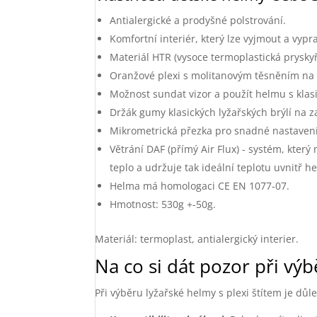
Antialergické a prodyšné polstrování.
Komfortní interiér, který lze vyjmout a vypra
Materiál HTR (vysoce termoplastická pryskyř
Oranžové plexi s molitanovým těsněním na
Možnost sundat vizor a použít helmu s klas
Držák gumy klasických lyžařských brýlí na z
Mikrometrická přezka pro snadné nastavení
Větrání DAF (přímý Air Flux) - systém, kte
teplo a udržuje tak ideální teplotu uvnitř h
Helma má homologaci CE EN 1077-07.
Hmotnost: 530g +-50g.
Materiál: termoplast, antialergický interier.
Na co si dát pozor při vý
Při výběru lyžařské helmy s plexi štítem je důle