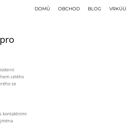
DOMŮ
OBCHOD
BLOG
VRKÚÚ
 pro
Moderní
během celého
erého se
 s kontaktními
zejména