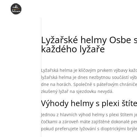
Lyžařské helmy Osbe s
každého lyžaře
Lyžařská helma je klíčovým prvkem výbavy kaž
lyžařská helma je dnes nezbytnou součástí výb
dne na horách. Společně s páteřovým chráničem
zkušený lyžař na sjezdovku nevydá.
Výhody helmy s plexi ští
Jednou z hlavních výhod helmy s plexi štítem je
čočkami a zároveň máte zajištěné dokonalé per
pokud preferujete lyžování s dioptrickými brýl