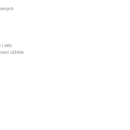
ětelných
i děti.
ovní zážitek.