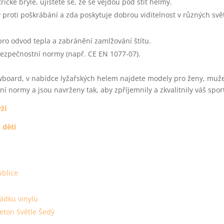
ické brýle, ujistěte se, že se vejdou pod štít helmy.
ný proti poškrábání a zda poskytuje dobrou viditelnost v různých sv
pro odvod tepla a zabránění zamlžování štítu.
bezpečnostní normy (např. CE EN 1077-07).
owboard, v nabídce lyžařských helem najdete modely pro ženy, muže 
 normy a jsou navrženy tak, aby zpříjemnily a zkvalitnily váš sport
ží
 děti
ublice
ládku vinylu
Beton Světle Šedý