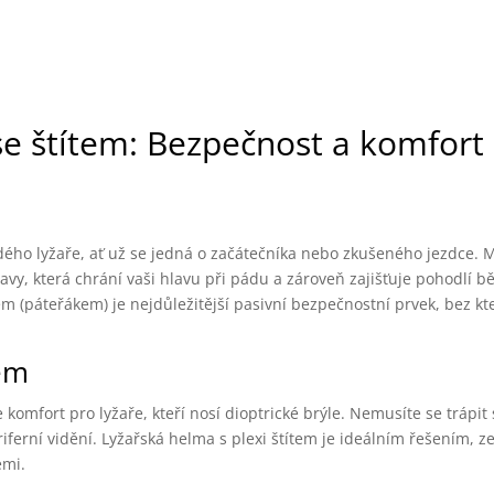
e štítem: Bezpečnost a komfort
dého lyžaře, ať už se jedná o začátečníka nebo zkušeného jezdce. 
avy, která chrání vaši hlavu při pádu a zároveň zajišťuje pohodlí 
 (páteřákem) je nejdůležitější pasivní bezpečnostní prvek, bez kt
tem
 komfort pro lyžaře, kteří nosí dioptrické brýle. Nemusíte se trápit
iferní vidění. Lyžařská helma s plexi štítem je ideálním řešením, 
emi.