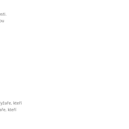
sti.
rou
yžaře, kteří
ře, kteří