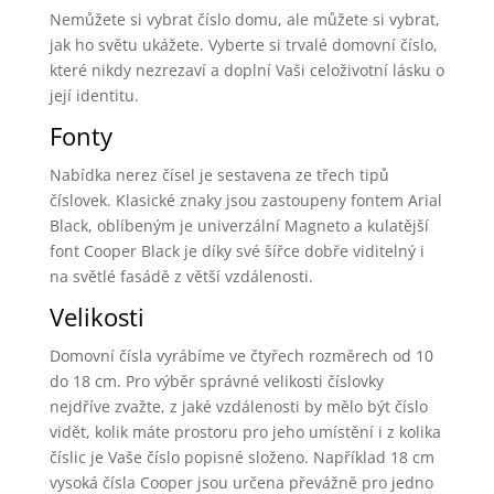
Nemůžete si vybrat číslo domu, ale můžete si vybrat,
jak ho světu ukážete. Vyberte si trvalé domovní číslo,
které nikdy nezrezaví a doplní Vaši celoživotní lásku o
její identitu.
Fonty
Nabídka nerez čísel je sestavena ze třech tipů
číslovek. Klasické znaky jsou zastoupeny fontem Arial
Black, oblíbeným je univerzální Magneto a kulatější
font Cooper Black je díky své šířce dobře viditelný i
na světlé fasádě z větší vzdálenosti.
Velikosti
Domovní čísla vyrábíme ve čtyřech rozměrech od 10
do 18 cm. Pro výběr správné velikosti číslovky
nejdříve zvažte, z jaké vzdálenosti by mělo být číslo
vidět, kolik máte prostoru pro jeho umístění i z kolika
číslic je Vaše číslo popisné složeno. Například 18 cm
vysoká čísla Cooper jsou určena převážně pro jedno