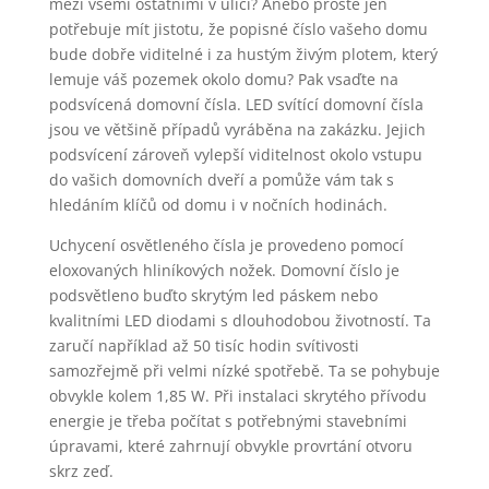
mezi všemi ostatními v ulici? Anebo prostě jen
potřebuje mít jistotu, že popisné číslo vašeho domu
bude dobře viditelné i za hustým živým plotem, který
lemuje váš pozemek okolo domu? Pak vsaďte na
podsvícená domovní čísla. LED svítící domovní čísla
jsou ve většině případů vyráběna na zakázku. Jejich
podsvícení zároveň vylepší viditelnost okolo vstupu
do vašich domovních dveří a pomůže vám tak s
hledáním klíčů od domu i v nočních hodinách.
Uchycení osvětleného čísla je provedeno pomocí
eloxovaných hliníkových nožek. Domovní číslo je
podsvětleno buďto skrytým led páskem nebo
kvalitními LED diodami s dlouhodobou životností. Ta
zaručí například až 50 tisíc hodin svítivosti
samozřejmě při velmi nízké spotřebě. Ta se pohybuje
obvykle kolem 1,85 W. Při instalaci skrytého přívodu
energie je třeba počítat s potřebnými stavebními
úpravami, které zahrnují obvykle provrtání otvoru
skrz zeď.