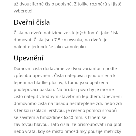
až dvouciferné číslo popisné. Z tolika rozměrů si jistě
vyberete!
Dveřní čísla
Čísla na dveře nabízíme ze stejných fontů, jako čísla
domovní. Čísla jsou 7,5 cm vysoká, na dveře je
nalepíte jednoduše jako samolepku.
Upevnění
Domovní čísla dodáváme ve dvou variantách podle
způsobu upevnění. Čísla nalepovací jsou určena k
lepení na hladké plochy, k tomu jsou opatřena
podlepovací páskou. Na hrubší povrchy je možné
číslo nalepit vhodným stavebním lepidlem. Upevnění
domovního čísla na fasádu nezateplené zdi, nebo zdi
s tenkou izolační vrstvou, je řešeno pomocí šroubů
se závitem a hmoždinek 6x40 mm, s trnem se
závitovou hlavou. Tato čísla lze přišroubovat i na plot
nebo vrata, kdy se místo hmoždinky použije metrický