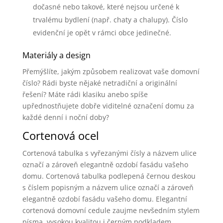
dočasné nebo takové, které nejsou určené k
trvalému bydlení (např. chaty a chalupy). Číslo
evidenční je opět v rámci obce jedinečné.
Materiály a design
Přemýšlíte, jakým způsobem realizovat vaše domovní
číslo? Rádi byste nějaké netradiční a originální
řešení? Máte rádi klasiku anebo spíše
upřednostňujete dobře viditelné označení domu za
každé denní i noční doby?
Cortenová ocel
Cortenová tabulka s vyřezanými čísly a názvem ulice
označí a zároveň elegantně ozdobí fasádu vašeho
domu. Cortenová tabulka podlepená černou deskou
s číslem popisným a názvem ulice označí a zároveň
elegantně ozdobí fasádu vašeho domu. Elegantní
cortenová domovní cedule zaujme nevšedním stylem
písma, vysokou kvalitou i černým podkladem.