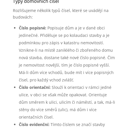
Typy domovních čísel
Rozlišujeme několik typů čísel, které se uvádějí na
budovách:
Číslo popisné:
Popisuje dům a je v dané obci
jedinečné. Přiděluje se po kolaudaci stavby a je
podmínkou pro zápis v katastru nemovitostí.
Vznikne-li na místě zaniklého či zbořeného domu
nová stavba, dostane také nové číslo popisné. Čím
je nemovitost novější, tím je číslo popisné vyšší.
Má-li dům více vchodů, bude mít i více popisných
čísel, pro každý vchod zvlášť.
Číslo orientační:
Slouží k orientaci v rámci jedné
ulice, v obci se však může opakovat. Orientuje
dům směrem k ulici, ulicím či náměstí, a tak, má-li
stěny do více směrů (ulic), má dům i více
orientačních čísel.
Číslo evidenční:
Tímto číslem se značí stavby