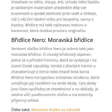
instalovat na stěny, sloupy, krb, schody nebo fasádu.
Je oblíbeným materiálem především díky své
trvanlivosti a vysoké odolnosti proti vodě a vlhkosti,
což z něj činí ideální volbu pro koupelny, sauny a
bazény. Břidlice má také zajímavou texturu a
barevnost, která dodává prostoru originalitu.
Břidlice Nero: Moravská břidlice
Venkovní dlažba břidlice Nero je známá také jako
moravská břidlice, či slezský břidlicový vápenec.
Jedná se o přírodní horninu, která se vyskytuje i na
území České republiky. Vzniká z jílovitých hornin a
charakterizuje ji černá nebo tmavě šedá barva.
Břidlice Nero má typickou vrstvenou strukturu, která
umožňuje její rozdělení na tenké desky. Tyto desky
jsou často využívány ve stavebnictví a na obklady. Je
odolná vůči povětrnostním vlivům a má esteticky
příjemný vzhled.
Čtěte také:
Betonová dlažba na zahradě