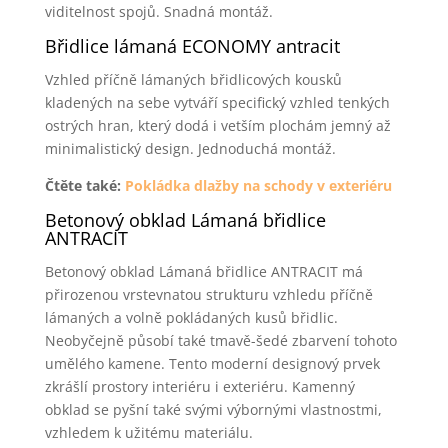
viditelnost spojů. Snadná montáž.
Břidlice lámaná ECONOMY antracit
Vzhled příčně lámaných břidlicových kousků
kladených na sebe vytváří specifický vzhled tenkých
ostrých hran, který dodá i vetším plochám jemný až
minimalistický design. Jednoduchá montáž.
Čtěte také:
Pokládka dlažby na schody v exteriéru
Betonový obklad Lámaná břidlice
ANTRACIT
Betonový obklad Lámaná břidlice ANTRACIT má
přirozenou vrstevnatou strukturu vzhledu příčně
lámaných a volně pokládaných kusů břidlic.
Neobyčejně působí také tmavě-šedé zbarvení tohoto
umělého kamene. Tento moderní designový prvek
zkrášlí prostory interiéru i exteriéru. Kamenný
obklad se pyšní také svými výbornými vlastnostmi,
vzhledem k užitému materiálu.