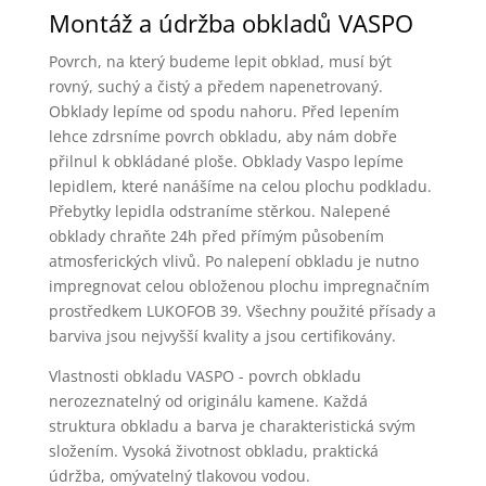
Montáž a údržba obkladů VASPO
Povrch, na který budeme lepit obklad, musí být
rovný, suchý a čistý a předem napenetrovaný.
Obklady lepíme od spodu nahoru. Před lepením
lehce zdrsníme povrch obkladu, aby nám dobře
přilnul k obkládané ploše. Obklady Vaspo lepíme
lepidlem, které nanášíme na celou plochu podkladu.
Přebytky lepidla odstraníme stěrkou. Nalepené
obklady chraňte 24h před přímým působením
atmosferických vlivů. Po nalepení obkladu je nutno
impregnovat celou obloženou plochu impregnačním
prostředkem LUKOFOB 39. Všechny použité přísady a
barviva jsou nejvyšší kvality a jsou certifikovány.
Vlastnosti obkladu VASPO - povrch obkladu
nerozeznatelný od originálu kamene. Každá
struktura obkladu a barva je charakteristická svým
složením. Vysoká životnost obkladu, praktická
údržba, omývatelný tlakovou vodou.