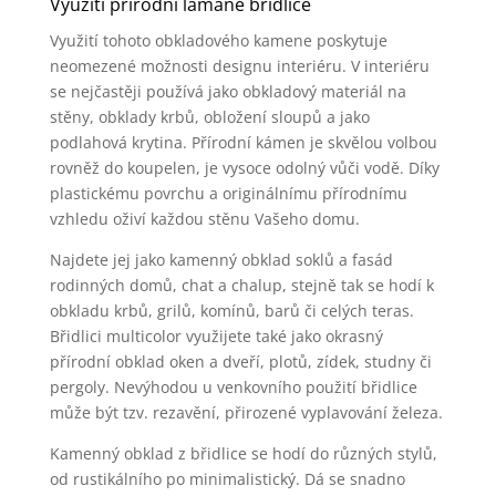
Využití přírodní lámané břidlice
Využití tohoto obkladového kamene poskytuje
neomezené možnosti designu interiéru. V interiéru
se nejčastěji používá jako obkladový materiál na
stěny, obklady krbů, obložení sloupů a jako
podlahová krytina. Přírodní kámen je skvělou volbou
rovněž do koupelen, je vysoce odolný vůči vodě. Díky
plastickému povrchu a originálnímu přírodnímu
vzhledu oživí každou stěnu Vašeho domu.
Najdete jej jako kamenný obklad soklů a fasád
rodinných domů, chat a chalup, stejně tak se hodí k
obkladu krbů, grilů, komínů, barů či celých teras.
Břidlici multicolor využijete také jako okrasný
přírodní obklad oken a dveří, plotů, zídek, studny či
pergoly. Nevýhodou u venkovního použití břidlice
může být tzv. rezavění, přirozené vyplavování železa.
Kamenný obklad z břidlice se hodí do různých stylů,
od rustikálního po minimalistický. Dá se snadno