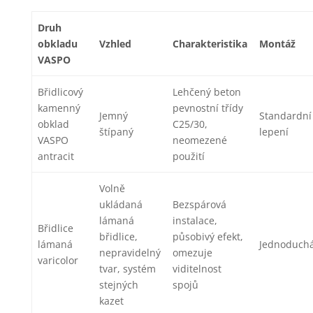
Druh
obkladu
Vzhled
Charakteristika
Montáž
VASPO
Břidlicový
Lehčený beton
kamenný
pevnostní třídy
Jemný
Standardní
obklad
C25/30,
štípaný
lepení
VASPO
neomezené
antracit
použití
Volně
ukládaná
Bezspárová
lámaná
instalace,
Břidlice
břidlice,
působivý efekt,
lámaná
Jednoduch
nepravidelný
omezuje
varicolor
tvar, systém
viditelnost
stejných
spojů
kazet