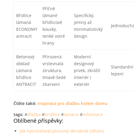
Příčně
Břidlice
lámané
Specifický,
lámaná
břidlicové
jemný až
Jednoduch
ECONOMY
kousky,
minimalistický
antracit
tenké ostré
design
hrany
Betonový
Přirozená
Moderní
obklad
vrstevnatá
designový
Standardní
Lámaná
struktura,
prvek, zkrášlí
lepení
břidlice
tmavě-šedé
interiér i
ANTRACIT
zbarvení
exteriér
Čtěte také:
Inspirace pro dlažbu kolem domu
tags:
#
dlazba
#
bridlice
#
lamana
#
informace
Oblíbené příspěvky:
Jak nainstalovat plastový obrubník záhonu