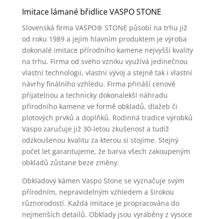
Imitace lámané břidlice VASPO STONE
Slovenská firma VASPO® STONE působí na trhu již
od roku 1989 a jejím hlavním produktem je výroba
dokonalé imitace přírodního kamene nejvyšší kvality
na trhu. Firma od svého vzniku využívá jedinečnou
vlastní technologii, vlastní vývoj a stejně tak i vlastní
návrhy finálního vzhledu. Firma přináší cenově
přijatelnou a technicky dokonalekší náhradu
přírodního kamene ve formě obkladů, dlažeb či
plotových prvků a doplňků. Rodinná tradice výrobků
Vaspo zaručuje již 30-letou zkušenost a tudíž
odzkoušenou kvalitu za kterou si stojíme. Stejný
počet let garantujeme, že barva všech zakoupeným
obkladů zůstane beze změny.
Obkladový kámen Vaspo Stone se vyznačuje svým
přírodním, nepravidelným vzhledem a širokou
různorodostí. Každá imitace je propracována do
nejmenších detailů. Obklady jsou vyráběny z vysoce