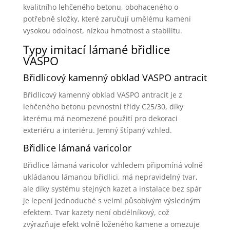
kvalitního lehčeného betonu, obohaceného o
potřebně složky, které zaručují umělému kameni
vysokou odolnost, nízkou hmotnost a stabilitu.
Typy imitací lámané břidlice
VASPO
Břidlicový kamenný obklad VASPO antracit
Břidlicový kamenný obklad VASPO antracit je z
lehčeného betonu pevnostní třídy C25/30, díky
kterému má neomezené použití pro dekoraci
exteriéru a interiéru. Jemný štípaný vzhled.
Břidlice lámaná varicolor
Břidlice lámaná varicolor vzhledem připomíná volně
ukládanou lámanou břidlici, má nepravidelný tvar,
ale díky systému stejných kazet a instalace bez spár
je lepení jednoduché s velmi působivým výsledným
efektem. Tvar kazety není obdélníkový, což
zvýrazňuje efekt volně loženého kamene a omezuje