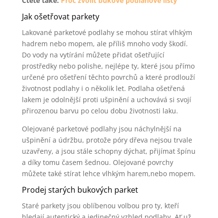
Čtěte také:
Proč zvolit bukové podlahové lišty
Jak ošetřovat parkety
Lakované parketové podlahy se mohou stírat vlhkým
hadrem nebo mopem, ale příliš mnoho vody škodí.
Do vody na vytírání můžete přidat ošetřující
prostředky nebo polishe, nejlépe ty, které jsou přímo
určené pro ošetření těchto povrchů a které prodlouží
životnost podlahy i o několik let. Podlaha ošetřená
lakem je odolnější proti ušpinění a uchovává si svojí
přirozenou barvu po celou dobu životnosti laku.
Olejované parketové podlahy jsou náchylnější na
ušpinění a údržbu, protože póry dřeva nejsou trvale
uzavřeny, a jsou stále schopny dýchat, přijímat špínu
a díky tomu časem šednou. Olejované povrchy
můžete také stírat lehce vlhkým harem,nebo mopem.
Prodej starých bukových parket
Staré parkety jsou oblíbenou volbou pro ty, kteří
hledají autentický a jedinečný vzhled podlahy. Ať už