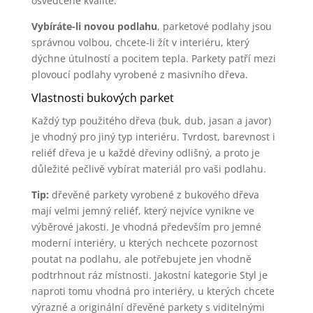
osvědčené kvalitě.
Vybíráte-li novou podlahu
, parketové podlahy jsou
správnou volbou, chcete-li žít v interiéru, který
dýchne útulností a pocitem tepla. Parkety patří mezi
plovoucí podlahy vyrobené z masivního dřeva.
Vlastnosti bukových parket
Každý typ použitého dřeva (buk, dub, jasan a javor)
je vhodný pro jiný typ interiéru. Tvrdost, barevnost i
reliéf dřeva je u každé dřeviny odlišný, a proto je
důležité pečlivě vybírat materiál pro vaši podlahu.
Tip:
dřevěné parkety vyrobené z bukového dřeva
mají velmi jemný reliéf, který nejvíce vynikne ve
výběrové jakosti. Je vhodná především pro jemné
moderní interiéry, u kterých nechcete pozornost
poutat na podlahu, ale potřebujete jen vhodně
podtrhnout ráz místnosti. Jakostní kategorie Styl je
naproti tomu vhodná pro interiéry, u kterých chcete
výrazné a originální dřevěné parkety s viditelnými