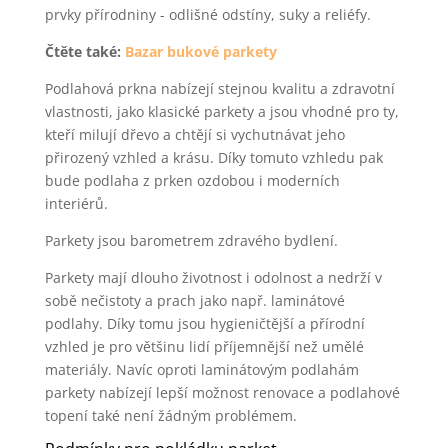
prvky přírodniny - odlišné odstíny, suky a reliéfy.
Čtěte také:
Bazar bukové parkety
Podlahová prkna nabízejí stejnou kvalitu a zdravotní
vlastnosti, jako klasické parkety a jsou vhodné pro ty,
kteří milují dřevo a chtějí si vychutnávat jeho
přirozený vzhled a krásu. Díky tomuto vzhledu pak
bude podlaha z prken ozdobou i moderních
interiérů.
Parkety jsou barometrem zdravého bydlení.
Parkety mají dlouho životnost i odolnost a nedrží v
sobě nečistoty a prach jako např. laminátové
podlahy. Díky tomu jsou hygieničtější a přírodní
vzhled je pro většinu lidí příjemnější než umělé
materiály. Navíc oproti laminátovým podlahám
parkety nabízejí lepší možnost renovace a podlahové
topení také není žádným problémem.