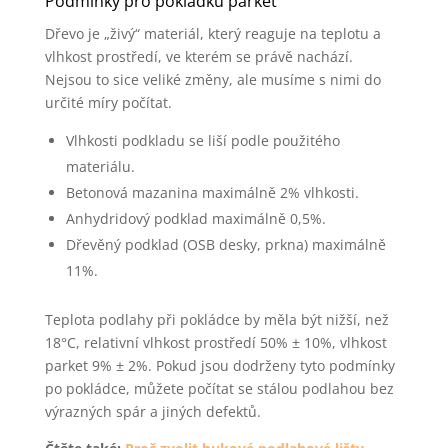
Podmínky pro pokládku parket
Dřevo je „živý“ materiál, který reaguje na teplotu a
vlhkost prostředí, ve kterém se právě nachází.
Nejsou to sice veliké změny, ale musíme s nimi do
určité míry počítat.
Vlhkosti podkladu se liší podle použitého
materiálu.
Betonová mazanina maximálně 2% vlhkosti.
Anhydridový podklad maximálně 0,5%.
Dřevěný podklad (OSB desky, prkna) maximálně
11%.
Teplota podlahy při pokládce by měla být nižší, než
18°C, relativní vlhkost prostředí 50% ± 10%, vlhkost
parket 9% ± 2%. Pokud jsou dodrženy tyto podmínky
po pokládce, můžete počítat se stálou podlahou bez
výrazných spár a jiných defektů.