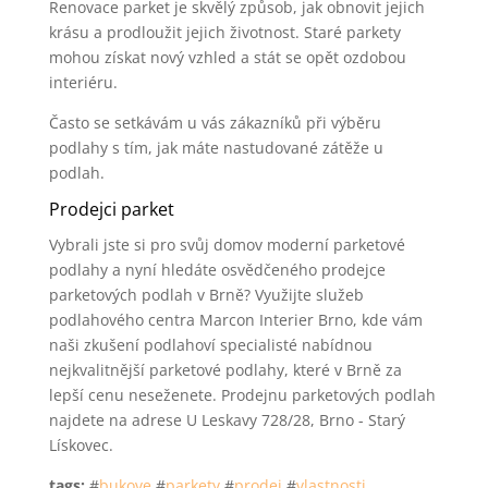
Renovace parket je skvělý způsob, jak obnovit jejich
krásu a prodloužit jejich životnost. Staré parkety
mohou získat nový vzhled a stát se opět ozdobou
interiéru.
Často se setkávám u vás zákazníků při výběru
podlahy s tím, jak máte nastudované zátěže u
podlah.
Prodejci parket
Vybrali jste si pro svůj domov moderní parketové
podlahy a nyní hledáte osvědčeného prodejce
parketových podlah v Brně? Využijte služeb
podlahového centra Marcon Interier Brno, kde vám
naši zkušení podlahoví specialisté nabídnou
nejkvalitnější parketové podlahy, které v Brně za
lepší cenu neseženete. Prodejnu parketových podlah
najdete na adrese U Leskavy 728/28, Brno - Starý
Lískovec.
tags:
#
bukove
#
parkety
#
prodej
#
vlastnosti