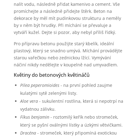
nalít vodu, následně přidat kamenivo a cement. Vše
promíchejte a následně přidejte štěrk. Beton na
dekorace by měl mít pudinkovou strukturu a neměly
by v něm být hrudky. Při míchání se převaluje a
vytváří kužel. Dejte si pozor, aby nebyl příliš řídký.
Pro přípravu betonu použijte starý kbelík, ideální
plastový, který se snadno umývá. Míchání provádějte
starou vařečkou nebo zednickou lžící. Vymývání
náčiní nikdy nedělejte v koupelně nad umyvadlem.
Květiny do betonových květináčů
Pilea peperomioides
- na první pohled zaujme
kulatými sytě zelenými listy.
Aloe vera
- sukulentní rostlina, která si nepotrpí na
vydatnou zálivku.
Fíkus benjamin
- roztomilý keřík nebo stromeček,
který se pyšní oválnými lístky a úzkými větvičkami.
Dracéna
- stromeček, který připomíná exotickou