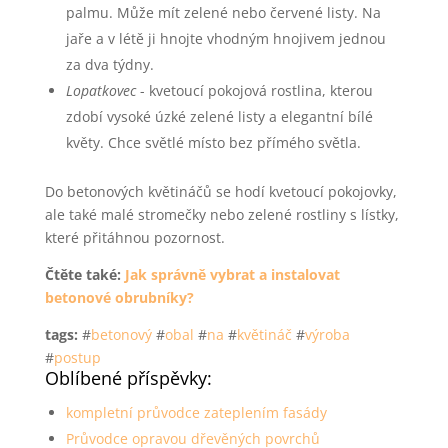
palmu. Může mít zelené nebo červené listy. Na
jaře a v létě ji hnojte vhodným hnojivem jednou
za dva týdny.
Lopatkovec
- kvetoucí pokojová rostlina, kterou
zdobí vysoké úzké zelené listy a elegantní bílé
květy. Chce světlé místo bez přímého světla.
Do betonových květináčů se hodí kvetoucí pokojovky,
ale také malé stromečky nebo zelené rostliny s lístky,
které přitáhnou pozornost.
Čtěte také:
Jak správně vybrat a instalovat
betonové obrubníky?
tags:
#
betonový
#
obal
#
na
#
květináč
#
výroba
#
postup
Oblíbené příspěvky:
kompletní průvodce zateplením fasády
Průvodce opravou dřevěných povrchů