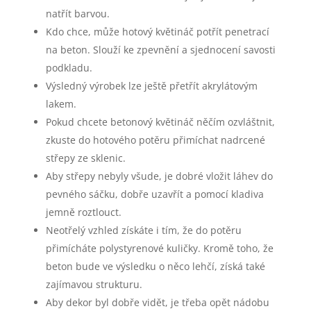
natřít barvou.
Kdo chce, může hotový květináč potřít penetrací
na beton. Slouží ke zpevnění a sjednocení savosti
podkladu.
Výsledný výrobek lze ještě přetřít akrylátovým
lakem.
Pokud chcete betonový květináč něčím ozvláštnit,
zkuste do hotového potěru přimíchat nadrcené
střepy ze sklenic.
Aby střepy nebyly všude, je dobré vložit láhev do
pevného sáčku, dobře uzavřít a pomocí kladiva
jemně roztlouct.
Neotřelý vzhled získáte i tím, že do potěru
přimícháte polystyrenové kuličky. Kromě toho, že
beton bude ve výsledku o něco lehčí, získá také
zajímavou strukturu.
Aby dekor byl dobře vidět, je třeba opět nádobu