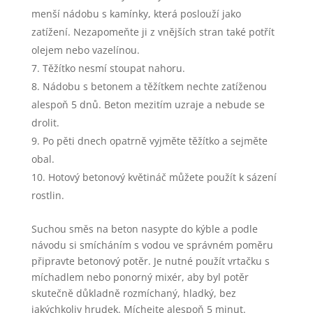
menší nádobu s kamínky, která poslouží jako
zatížení. Nezapomeňte ji z vnějších stran také potřít
olejem nebo vazelínou.
Těžítko nesmí stoupat nahoru.
Nádobu s betonem a těžítkem nechte zatíženou
alespoň 5 dnů. Beton mezitím uzraje a nebude se
drolit.
Po pěti dnech opatrně vyjměte těžítko a sejměte
obal.
Hotový betonový květináč můžete použít k sázení
rostlin.
Suchou směs na beton nasypte do kýble a podle
návodu si smícháním s vodou ve správném poměru
připravte betonový potěr. Je nutné použít vrtačku s
míchadlem nebo ponorný mixér, aby byl potěr
skutečně důkladně rozmíchaný, hladký, bez
jakýchkoliv hrudek. Míchejte alespoň 5 minut.