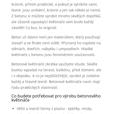
krásné, přitom praktické, a pokud je vyrobíte sami,
levné. Jsou unikátní, krásné a jen tak někdo je nemá.
Z betonu si můžete vyrobit mnoho skvělých doplňků,
ale úžasně vypadající květináče vám bude každý
závidět! Co kus, to originál.
Beton už dávno není jen materiálem, který používají
stavaři a ve finále není vidět. Přiznaný ho najdete na
stěnách, dveřích, nábytku i umyvadlech. Hladké
květináče z betonu jsou fenoménem současnosti.
Betonové květináče zkrátka využijete všude. Skvěle
budou vypadat na terase, balkónu, před domem, ale
i v obýváku. A co je nejdůležitější, vyrobit je zvládne
každý a hlavně levně. Betonové květináče navíc mají
řadu praktických vlastností.
Co budete potřebovat pro výrobu betonového
květináče
Větší a menší formy z plastu - kyblíky, misky,