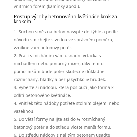
vnitřních forem (kamínky apod.).
Postup výroby betonového květináče krok za
krokem
Suchou směs na beton nasypte do kýble a podle
návodu smíchejte s vodou ve správném poměru,
vznikne vám betonový potěr.
Práci s mícháním vám usnadní vrtačka s
míchadlem nebo ponorný mixér, díky těmto
pomocníkům bude potěr skutečně důkladně
rozmíchaný, hladký a bez jakýchkoliv hrudek.
Vyberte si nádobu, která poslouží jako forma k
odlití betonového květináče.
Vnitřek této nádoby potřete stolním olejem, nebo
vazelínou.
Do větší formy nalijte asi do ¾ rozmíchaný
betonový potěr a do středu vložte menší formu.
Do středu nádoby s nalitým betonem usaďte