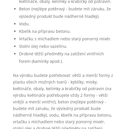
květináče, obaly, kelímky a krabičky od potravin.
Beton (nejlépe potěrový - budete mít záruku, že
výsledný produkt bude nádherně hladký).
Vodu.
Kbelík na přípravu betonu.
Vrtačku s míchadlem nebo starý ponorný mixér.
Stolní olej nebo vazelínu.
Drobné těžší předměty na zatížení vnitřních
forem (kamínky apod.).
Na výrobu budete potřebovat: větší a menší formy z
plastu všech možných tvarů - kyblíky, misky,
květináče, obaly, kelímky a krabičky od potravin (na
výrobu květináče potřebujete vždy 2 formy - větší
vnější a menší vnitřní), beton (nejlépe potěrový -
budete mít záruku, že výsledný produkt bude
nádherně hladký), vodu, kbelík na přípravu betonu,
vrtačku s míchadlem nebo starý ponorný mixér,
stolní olej a drobné těžší předměty na zatížení