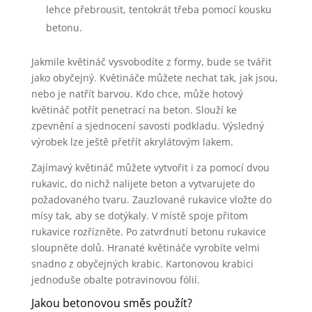
lehce přebrousit, tentokrát třeba pomocí kousku
betonu.
Jakmile květináč vysvobodíte z formy, bude se tvářit
jako obyčejný. Květináče můžete nechat tak, jak jsou,
nebo je natřít barvou. Kdo chce, může hotový
květináč potřít penetrací na beton. Slouží ke
zpevnění a sjednocení savosti podkladu. Výsledný
výrobek lze ještě přetřít akrylátovým lakem.
Zajímavý květináč můžete vytvořit i za pomocí dvou
rukavic, do nichž nalijete beton a vytvarujete do
požadovaného tvaru. Zauzlované rukavice vložte do
mísy tak, aby se dotýkaly. V místě spoje přitom
rukavice rozřízněte. Po zatvrdnutí betonu rukavice
sloupněte dolů. Hranaté květináče vyrobíte velmi
snadno z obyčejných krabic. Kartonovou krabici
jednoduše obalte potravinovou fólií.
Jakou betonovou směs použít?