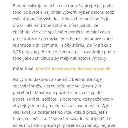
Betonů existuje na trhu celá řada. Vybírejte jej podle
toho, co byste z něj chtěli vytvořit. Výběr betonu totiž
ovlivní konečný výsledek. Hotová betonová směs je
dražší, ale na druhou stranu máte jistotu, že
obsahuje vše a ve správném poměru. Ideální cesta
pro začátečníky a nezkušené. Poměr betonové směsi
je zhruba 1 díl cementu, 4 díly štěrku, 2 díly písku a
0,75 dílu vody. Hrubost štěrku a písku vybírejte podle
toho, jakou strukturu by měly mít hotové výrobky.
Čtěte také:
Montáž betonových plotových panelů
Na výrobu dekorací a šperků z betonu existuje
speciální směs, kterou seženete ve výtvarných
potřebách. Musíte ale počítat s tím, že stojí dost
peněz. Parádu uděláte i s betonem, který seženete v
obyčejných hobby marketech a stavebninách. Vyjde
vás levněji a dostanete ho více. Pokud pracujete s
hotovou směsí, stačí se držet návodu. V případě, že
směs mícháte z přísad je, potřeba do nádoby nejprve