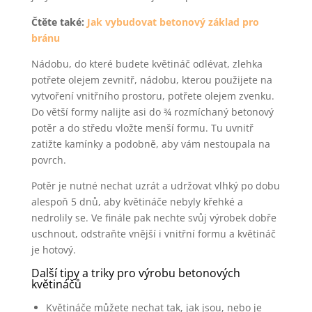
Čtěte také:
Jak vybudovat betonový základ pro
bránu
Nádobu, do které budete květináč odlévat, zlehka
potřete olejem zevnitř, nádobu, kterou použijete na
vytvoření vnitřního prostoru, potřete olejem zvenku.
Do větší formy nalijte asi do ¾ rozmíchaný betonový
potěr a do středu vložte menší formu. Tu uvnitř
zatižte kamínky a podobně, aby vám nestoupala na
povrch.
Potěr je nutné nechat uzrát a udržovat vlhký po dobu
alespoň 5 dnů, aby květináče nebyly křehké a
nedrolily se. Ve finále pak nechte svůj výrobek dobře
uschnout, odstraňte vnější i vnitřní formu a květináč
je hotový.
Další tipy a triky pro výrobu betonových
květináčů
Květináče můžete nechat tak, jak jsou, nebo je