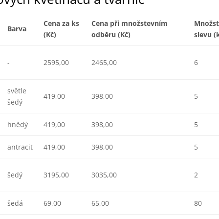
Cena za ks
Cena při množstevním
Množst
Barva
(Kč)
odběru (Kč)
slevu (
-
2595,00
2465,00
6
světle
419,00
398,00
5
šedý
hnědý
419,00
398,00
5
antracit
419,00
398,00
5
šedý
3195,00
3035,00
2
šedá
69,00
65,00
80