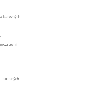
ika barevných
ů.
 množstevní
ů, okrasných