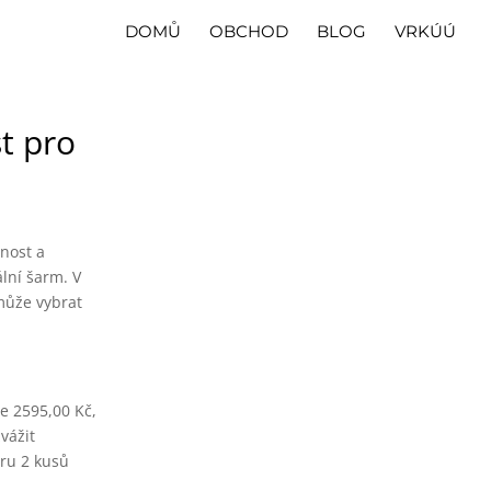
DOMŮ
OBCHOD
BLOG
VRKÚÚ
t pro
tnost a
ální šarm. V
 může vybrat
je 2595,00 Kč,
vážit
ěru 2 kusů