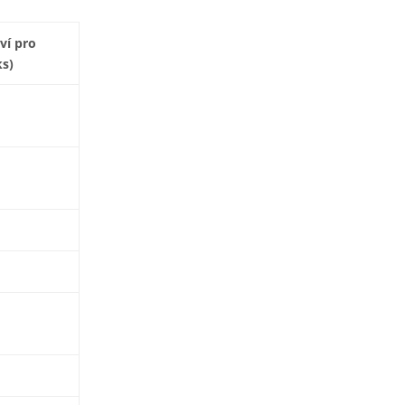
ví pro
ks)