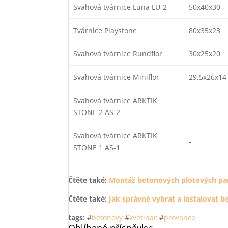
Svahová tvárnice Luna LU-2
50x40x30
Tvárnice Playstone
80x35x23
Svahová tvárnice Rundflor
30x25x20
Svahová tvárnice Miniflor
29,5x26x14
Svahová tvárnice ARKTIK
-
STONE 2 AS-2
Svahová tvárnice ARKTIK
-
STONE 1 AS-1
Čtěte také:
Montáž betonových plotových pa
Čtěte také:
Jak správně vybrat a instalovat 
tags:
#
betonovy
#
kvetinac
#
provance