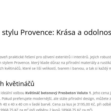
 stylu Provence: Krása a odolnos
veň praktické řešení pro oživení exteriérů i interiérů. Jejich robus
 stylem Provence, který klade důraz na přírodní materiály a rustik
 květináčů, které se liší velikostí, tvarem i barvou, a tak si každý
ch květináčů
je ideální volbou
Květináč betonový Presbeton Veluto 1
. Jeho cena 
 Pokud preferujete modernější, ale stále přírodní design, můžete z
 40 x 40 x 40 cm v šedé barvě. Cena za kus je 3195,00 Kč, při odb
19968,75 Kč za m² (při odběru 2 kusů 18968,75 Kč za m²).