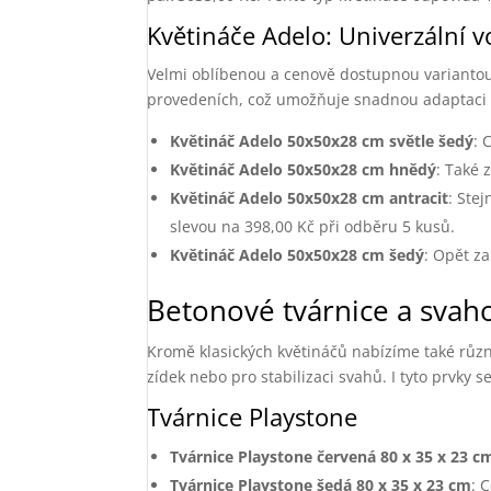
Květináče Adelo: Univerzální v
Velmi oblíbenou a cenově dostupnou variantou j
provedeních, což umožňuje snadnou adaptaci 
Květináč Adelo 50x50x28 cm světle šedý
: 
Květináč Adelo 50x50x28 cm hnědý
: Také 
Květináč Adelo 50x50x28 cm antracit
: Stej
slevou na 398,00 Kč při odběru 5 kusů.
Květináč Adelo 50x50x28 cm šedý
: Opět za
Betonové tvárnice a svah
Kromě klasických květináčů nabízíme také různ
zídek nebo pro stabilizaci svahů. I tyto prvky 
Tvárnice Playstone
Tvárnice Playstone červená 80 x 35 x 23 c
Tvárnice Playstone šedá 80 x 35 x 23 cm
: 