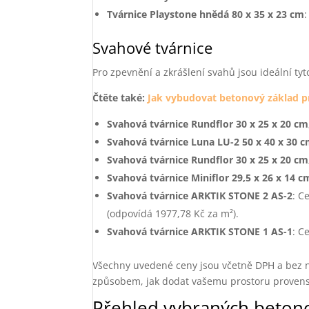
Tvárnice Playstone hnědá 80 x 35 x 23 cm
Svahové tvárnice
Pro zpevnění a zkrášlení svahů jsou ideální tyt
Čtěte také:
Jak vybudovat betonový základ p
Svahová tvárnice Rundflor 30 x 25 x 20 cm
Svahová tvárnice Luna LU-2 50 x 40 x 30 c
Svahová tvárnice Rundflor 30 x 25 x 20 cm
Svahová tvárnice Miniflor 29,5 x 26 x 14 c
Svahová tvárnice ARKTIK STONE 2 AS-2
: C
(odpovídá 1977,78 Kč za m²).
Svahová tvárnice ARKTIK STONE 1 AS-1
: C
Všechny uvedené ceny jsou včetně DPH a bez n
způsobem, jak dodat vašemu prostoru provens
Přehled vybraných betono