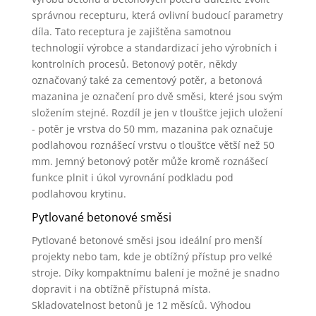
správnou recepturu, která ovlivní budoucí parametry
díla. Tato receptura je zajištěna samotnou
technologií výrobce a standardizací jeho výrobních i
kontrolních procesů. Betonový potěr, někdy
označovaný také za cementový potěr, a betonová
mazanina je označení pro dvě směsi, které jsou svým
složením stejné. Rozdíl je jen v tloušťce jejich uložení
- potěr je vrstva do 50 mm, mazanina pak označuje
podlahovou roznášecí vrstvu o tloušťce větší než 50
mm. Jemný betonový potěr může kromě roznášecí
funkce plnit i úkol vyrovnání podkladu pod
podlahovou krytinu.
Pytlované betonové směsi
Pytlované betonové směsi jsou ideální pro menší
projekty nebo tam, kde je obtížný přístup pro velké
stroje. Díky kompaktnímu balení je možné je snadno
dopravit i na obtížně přístupná místa.
Skladovatelnost betonů je 12 měsíců. Výhodou