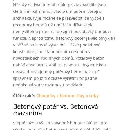
Nároky na kvalitu materiálu pro taková díla jsou
skutečně extrémní. Zvláště u moderní veřejné
architektury je možné se přesvědčit, že vyspělé
receptury betonů už umí řešit dříve zcela
nemyslitelná přání na design i požadavky budoucí
funkce. Naproti tomu betonový potěr je věc obvyklá i
v běžné občanské výstavbě. Těžké podlahové
konstrukce jsou standardním řešením v
novostavbách rodinných domů. Potěrový beton
nabízí absolutní stabilitu, pevnost i hygienickou
nezávadnost. Jemný potěrový beton navíc při
správném použití dokáže vyřešit i případné
nedokonalosti v rovinnosti podkladu.
Čtěte také:
Chodníky z betonu: tipy a triky
Betonový potěr vs. Betonová
mazanina
Stejně jako u všech stavebních materiálů je i pro
výrobu betonů a betonových potěrů důležité zvolit