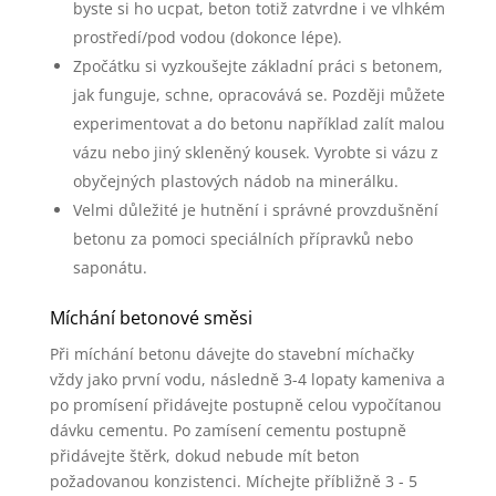
byste si ho ucpat, beton totiž zatvrdne i ve vlhkém
prostředí/pod vodou (dokonce lépe).
Zpočátku si vyzkoušejte základní práci s betonem,
jak funguje, schne, opracovává se. Později můžete
experimentovat a do betonu například zalít malou
vázu nebo jiný skleněný kousek. Vyrobte si vázu z
obyčejných plastových nádob na minerálku.
Velmi důležité je hutnění i správné provzdušnění
betonu za pomoci speciálních přípravků nebo
saponátu.
Míchání betonové směsi
Při míchání betonu dávejte do stavební míchačky
vždy jako první vodu, následně 3-4 lopaty kameniva a
po promísení přidávejte postupně celou vypočítanou
dávku cementu. Po zamísení cementu postupně
přidávejte štěrk, dokud nebude mít beton
požadovanou konzistenci. Míchejte příbližně 3 - 5