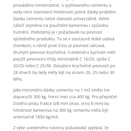
prováděno hmotnostně. U pytlovaného cementu a
vody není stanovení hmotnosti jedné dávky problém.
Dávku cementu nelze stanovit univerzálně. Velmi
záleží zejména na použitém kamenivu i způsobu
hutnění. Podstatný je i požadavek na pevnost
výsledného produktu. Ta se v současné době udává
zlomkem, v němž prvé číslu je pevnost válcová,
druhým pevnost krychelná. V exteriéru bychom měli
použít pevnostní třídy minimálně C 16/20, spíše C
20/25 nebo C 25/30. Dosažení krychelné pevnosti po
28 dnech by tedy měly být na úrovni 20, 25 nebo 30
MPa.
Jako minimální dávku cementu na 1 m3 směsi lze
doporučit 300 kg, horní mez cca 400 kg. Pro přepočet
čistého písku frakce 0/8 mm (max. zrno 8 mm) by
hmotnost kameniva na 300 kg cementu měla být
orientačně 1850 kg/m3.
Z výše uvedeného nástinu požadavků vyplývá, že