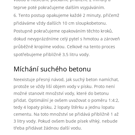
teprve poté pokračujeme dalším vsypáváním.
Tento postup opakujeme každé 2 minuty, přičemž
přidáváme vždy dalších 10 cm sloupkobetonu.
Postupně pokračujeme opakováním těchto kroků,
dokud nevyprázdníme celý pytel s hmotou a zároveň
průběžně kropíme vodou. Celkově na tento proces
spotřebujeme přibližně 3,5 litru vody.
Míchání suchého betonu
Neexistuje přesný návod, jak suchý beton namíchat,
protože se vždy liší objem vody v písku. Proto není
možné stanovit množství vody, které do betonu
přidat. Optimální je ovšem uvažovat o poměru 1:4:2,
tedy 4 lopaty písku, 2 lopaty štěrku a jednu lopatu
cementu. Na toto množství se přidává přibližně 1 až
3 litry vody. Pokud ovšem bude písek vlhký, nebude
třeba přidávat žádnou další vodu.