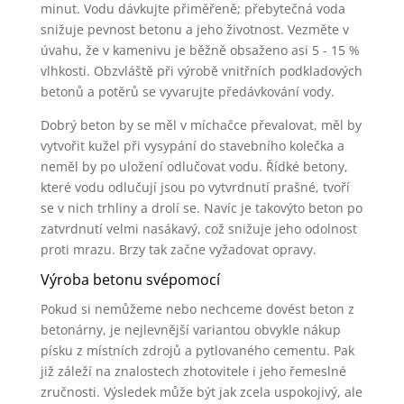
minut. Vodu dávkujte přiměřeně; přebytečná voda
snižuje pevnost betonu a jeho životnost. Vezměte v
úvahu, že v kamenivu je běžně obsaženo asi 5 - 15 %
vlhkosti. Obzvláště při výrobě vnitřních podkladových
betonů a potěrů se vyvarujte předávkování vody.
Dobrý beton by se měl v míchačce převalovat, měl by
vytvořit kužel při vysypání do stavebního kolečka a
neměl by po uložení odlučovat vodu. Řídké betony,
které vodu odlučují jsou po vytvrdnutí prašné, tvoří
se v nich trhliny a drolí se. Navíc je takovýto beton po
zatvrdnutí velmi nasákavý, což snižuje jeho odolnost
proti mrazu. Brzy tak začne vyžadovat opravy.
Výroba betonu svépomocí
Pokud si nemůžeme nebo nechceme dovést beton z
betonárny, je nejlevnější variantou obvykle nákup
písku z místních zdrojů a pytlovaného cementu. Pak
již záleží na znalostech zhotovitele i jeho řemeslné
zručnosti. Výsledek může být jak zcela uspokojivý, ale