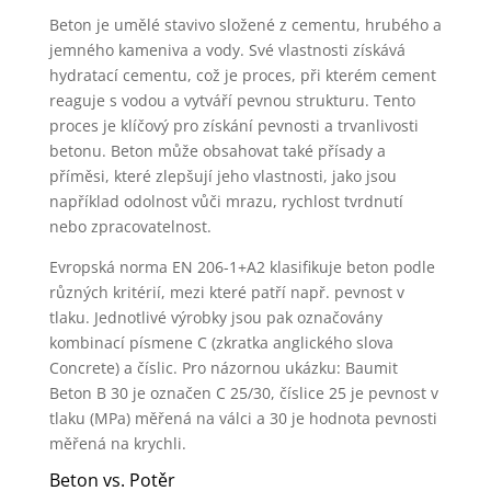
Beton je umělé stavivo složené z cementu, hrubého a
jemného kameniva a vody. Své vlastnosti získává
hydratací cementu, což je proces, při kterém cement
reaguje s vodou a vytváří pevnou strukturu. Tento
proces je klíčový pro získání pevnosti a trvanlivosti
betonu. Beton může obsahovat také přísady a
příměsi, které zlepšují jeho vlastnosti, jako jsou
například odolnost vůči mrazu, rychlost tvrdnutí
nebo zpracovatelnost.
Evropská norma EN 206-1+A2 klasifikuje beton podle
různých kritérií, mezi které patří např. pevnost v
tlaku. Jednotlivé výrobky jsou pak označovány
kombinací písmene C (zkratka anglického slova
Concrete) a číslic. Pro názornou ukázku: Baumit
Beton B 30 je označen C 25/30, číslice 25 je pevnost v
tlaku (MPa) měřená na válci a 30 je hodnota pevnosti
měřená na krychli.
Beton vs. Potěr