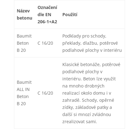
Označení
Název
dle EN
Použití
betonu
206-1+A2
Baumit
Podklady pro schody,
Beton
C 16/20
překlady, dlažbu, potěrové
B 20
podlahové plochy v interiéru
Klasické betonáže, potěrové
podlahové plochy v
interiéru. Beton lze využít
Baumit
na mnoho drobných
ALL IN
C 16/20
realizací okolo domu i v
Beton
zahradě. Schody, opěrné
B 20
zídky, základové patky a
další si mnozí zvládnou
zrealizovat sami.