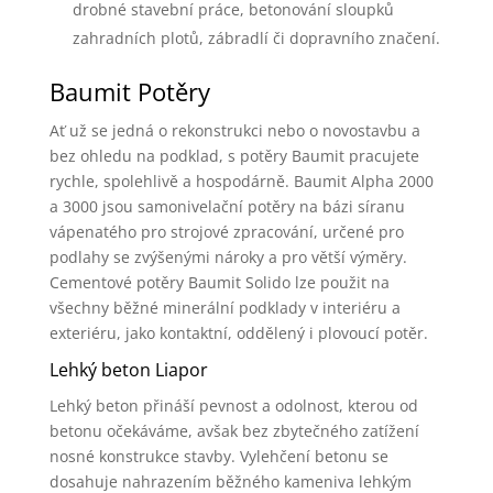
drobné stavební práce, betonování sloupků
zahradních plotů, zábradlí či dopravního značení.
Baumit Potěry
Ať už se jedná o rekonstrukci nebo o novostavbu a
bez ohledu na podklad, s potěry Baumit pracujete
rychle, spolehlivě a hospodárně. Baumit Alpha 2000
a 3000 jsou samonivelační potěry na bázi síranu
vápenatého pro strojové zpracování, určené pro
podlahy se zvýšenými nároky a pro větší výměry.
Cementové potěry Baumit Solido lze použit na
všechny běžné minerální podklady v interiéru a
exteriéru, jako kontaktní, oddělený i plovoucí potěr.
Lehký beton Liapor
Lehký beton přináší pevnost a odolnost, kterou od
betonu očekáváme, avšak bez zbytečného zatížení
nosné konstrukce stavby. Vylehčení betonu se
dosahuje nahrazením běžného kameniva lehkým