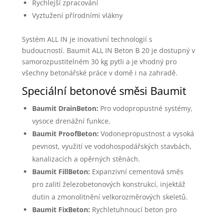
Rychlejší zpracování
Vyztužení přírodními vlákny
Systém ALL IN je inovativní technologií s
budoucností. Baumit ALL IN Beton B 20 je dostupný v
samorozpustitelném 30 kg pytli a je vhodný pro
všechny betonářské práce v domě i na zahradě.
Speciální betonové směsi Baumit
Baumit DrainBeton:
Pro vodopropustné systémy,
vysoce drenážní funkce.
Baumit ProofBeton:
Vodonepropustnost a vysoká
pevnost, využití ve vodohospodářských stavbách,
kanalizacích a opěrných stěnách.
Baumit FillBeton:
Expanzivní cementová směs
pro zalití železobetonových konstrukcí, injektáž
dutin a zmonolitnění velkorozměrových skeletů.
Baumit FixBeton:
Rychletuhnoucí beton pro