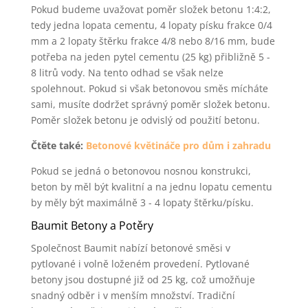
Pokud budeme uvažovat poměr složek betonu 1:4:2,
tedy jedna lopata cementu, 4 lopaty písku frakce 0/4
mm a 2 lopaty štěrku frakce 4/8 nebo 8/16 mm, bude
potřeba na jeden pytel cementu (25 kg) přibližně 5 -
8 litrů vody. Na tento odhad se však nelze
spolehnout. Pokud si však betonovou směs mícháte
sami, musíte dodržet správný poměr složek betonu.
Poměr složek betonu je odvislý od použití betonu.
Čtěte také:
Betonové květináče pro dům i zahradu
Pokud se jedná o betonovou nosnou konstrukci,
beton by měl být kvalitní a na jednu lopatu cementu
by měly být maximálně 3 - 4 lopaty štěrku/písku.
Baumit Betony a Potěry
Společnost Baumit nabízí betonové směsi v
pytlované i volně loženém provedení. Pytlované
betony jsou dostupné již od 25 kg, což umožňuje
snadný odběr i v menším množství. Tradiční