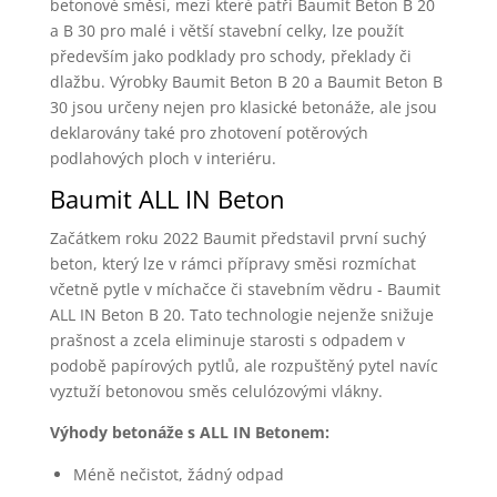
betonové směsi, mezi které patří Baumit Beton B 20
a B 30 pro malé i větší stavební celky, lze použít
především jako podklady pro schody, překlady či
dlažbu. Výrobky Baumit Beton B 20 a Baumit Beton B
30 jsou určeny nejen pro klasické betonáže, ale jsou
deklarovány také pro zhotovení potěrových
podlahových ploch v interiéru.
Baumit ALL IN Beton
Začátkem roku 2022 Baumit představil první suchý
beton, který lze v rámci přípravy směsi rozmíchat
včetně pytle v míchačce či stavebním vědru - Baumit
ALL IN Beton B 20. Tato technologie nejenže snižuje
prašnost a zcela eliminuje starosti s odpadem v
podobě papírových pytlů, ale rozpuštěný pytel navíc
vyztuží betonovou směs celulózovými vlákny.
Výhody betonáže s ALL IN Betonem:
Méně nečistot, žádný odpad