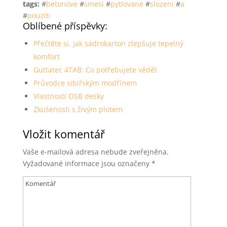
tags:
#
betonove
#
smesi
#
pytlovane
#
slozeni
#
a
#
pouziti
Oblíbené příspěvky:
Přečtěte si, jak sádrokarton zlepšuje tepelný
komfort
Guttatec 4TAB: Co potřebujete vědět
Průvodce sibiřským modřínem
Vlastnosti OSB desky
Zkušenosti s živým plotem
Vložit komentář
Vaše e-mailová adresa nebude zveřejněna.
Vyžadované informace jsou označeny
*