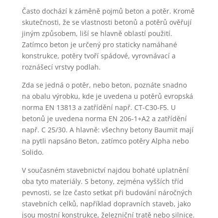
Často dochází k záměně pojmů beton a potěr. Kromě
skutečnosti, že se vlastnosti betonů a potěrů ověřují
jiným způsobem, liší se hlavně oblastí použití.
Zatímco beton je určený pro staticky namáhané
konstrukce, potěry tvoří spádové, vyrovnávací a
roznášecí vrstvy podlah.
Zda se jedná o potěr, nebo beton, poznáte snadno
na obalu výrobku, kde je uvedena u potěrů evropská
norma EN 13813 a zatřídění např. CT-C30-F5. U
betonů je uvedena norma EN 206-1+A2 a zatřídění
např. C 25/30. A hlavně: všechny betony Baumit mají
na pytli napsáno Beton, zatímco potěry Alpha nebo
Solido.
V současném stavebnictví najdou bohaté uplatnění
oba tyto materiály. S betony, zejména vyšších tříd
pevnosti, se lze často setkat při budování náročných
stavebních celků, například dopravních staveb, jako
jsou mostní konstrukce, železniční tratě nebo silnice.