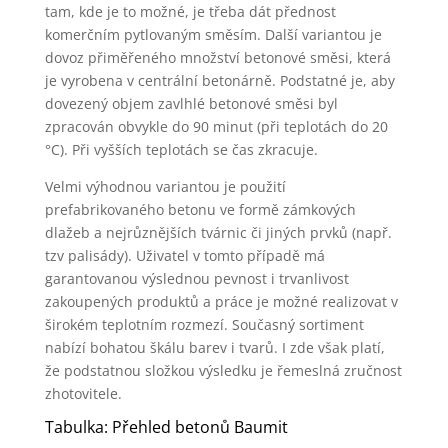
tam, kde je to možné, je třeba dát přednost
komerčním pytlovaným směsím. Další variantou je
dovoz přiměřeného množství betonové směsi, která
je vyrobena v centrální betonárně. Podstatné je, aby
dovezený objem zavlhlé betonové směsi byl
zpracován obvykle do 90 minut (při teplotách do 20
°C). Při vyšších teplotách se čas zkracuje.
Velmi výhodnou variantou je použití
prefabrikovaného betonu ve formě zámkových
dlažeb a nejrůznějších tvárnic či jiných prvků (např.
tzv palisády). Uživatel v tomto případě má
garantovanou výslednou pevnost i trvanlivost
zakoupených produktů a práce je možné realizovat v
širokém teplotním rozmezí. Současný sortiment
nabízí bohatou škálu barev i tvarů. I zde však platí,
že podstatnou složkou výsledku je řemeslná zručnost
zhotovitele.
Tabulka: Přehled betonů Baumit