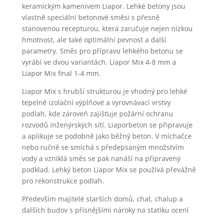
keramickým kamenivem Liapor. Lehké betony jsou
vlastně speciální betonové směsi s přesně
stanovenou recepturou, která zaručuje nejen nízkou
hmotnost, ale také optimální pevnost a další
parametry. Směs pro přípravu lehkého betonu se
vyrábí ve dvou variantách. Liapor Mix 4-8 mm a
Liapor Mix final 1-4 mm.
Liapor Mix s hrubší strukturou je vhodný pro lehké
tepelně izolační výplňové a vyrovnávací vrstvy
podlah, kde zároveň zajišťuje požární ochranu
rozvodů inženýrských sítí. Liaporbeton se připravuje
a aplikuje se podobně jako běžný beton. V míchačce
nebo ručně se smíchá s předepsaným množstvím
vody a vzniklá směs se pak nanáší na připravený
podklad. Lehký beton Liapor Mix se používá převážně
pro rekonstrukce podlah.
Především majitelé starších domů, chat, chalup a
dalších budov s přísnějšími nároky na statiku ocení