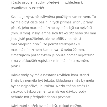
i často problematický, především vzhledem k
trvanlivosti v exteriéru.
Kvalita je výrazně ovlivněna použitým kamenivem. To
by mělo být čisté bez hlinitých příměsí (říční, praný
písek). Jeho maximální zrno by mělo být co největší
(min. 8 mm). Písky jemnějších frakcí 0/2 nebo 0/4 mm
jsou jistě použitelné, ale ne příliš vhodné. U
masivnějších prvků lze použít štěrkopísek s
maximálním zrnem kameniva 16 nebo 22 mm.
Omezujícím požadavkem je pouze poměr největšího
zrna v písku/štěrkopísku k minimálnímu rozměru
prvku.
Dávka vody by měla nastavit zavlhlou konzistenci.
Směs by neměla být tekutá. Ukládaná směs by měla
být co nejpečlivěji hutněna. Nezhutněná směs i s
vysokou dávkou cementu a nízkou dávkou vody
nebude mít předpokládanou pevnost.
Dávkování složek by mělo být, pokud možno,