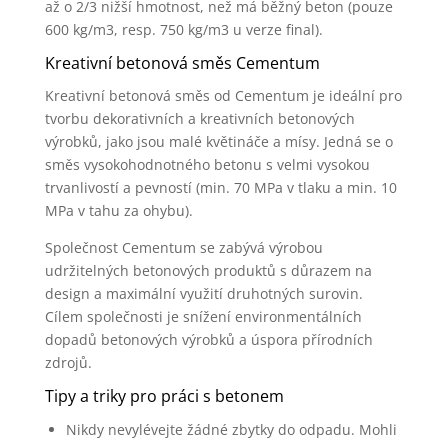
až o 2/3 nižší hmotnost, než má běžný beton (pouze
600 kg/m3, resp. 750 kg/m3 u verze final).
Kreativní betonová směs Cementum
Kreativní betonová směs od Cementum je ideální pro
tvorbu dekorativních a kreativních betonových
výrobků, jako jsou malé květináče a mísy. Jedná se o
směs vysokohodnotného betonu s velmi vysokou
trvanlivostí a pevností (min. 70 MPa v tlaku a min. 10
MPa v tahu za ohybu).
Společnost Cementum se zabývá výrobou
udržitelných betonových produktů s důrazem na
design a maximální využití druhotných surovin.
Cílem společnosti je snížení environmentálních
dopadů betonových výrobků a úspora přírodních
zdrojů.
Tipy a triky pro práci s betonem
Nikdy nevylévejte žádné zbytky do odpadu. Mohli