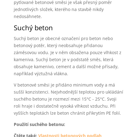
pytlované betonové směsi je však přesný poměr
jednotlivých složek, kterého na stavbě nikdy
nedosáhnete.
Suchý beton
Suchý beton je obecné označení pro beton nebo
betonový potěr, který neobsahuje přidanou
záměsovou vodu. Je v něm obsažena pouze vlhkost z
kameniva. Suchý beton je v podstatě směs, která
obsahuje kamenivo, cement a další možné přísady,
například výztužná vlákna.
V betonové směsi je přidáno minimum vody a má
sušší konzistenci. Nejvhodnější teplotou pro ukládání
suchého betonu je rozmezí mezi 15°C - 25°C. Svoji
roli hraje i dostatečně vysoká vlhkost vzduchu. Při
vyšších teplotách lze beton chránit přikrytím PE folií.
Použití suchého betonu:
Čtěte také:
Vlastnosti betonových podlah