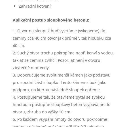
Zahradní kotvení
Aplikační postup sloupkového betonu:
Otvor na sloupek buď vyvrtáme (vykopeme) do
zeminy cca 40 cm otvor jak průměr, tak hloubku cca
40 cm.
Suchý otvor trochu pokropíme např. konví s vodou,
tak ať se zemina zvlhčí. Pozor, ať není v otvoru
zbytečně moc vody.
Doporučujeme zvolit menší kámen jako podstavu
pro spodní část sloupku. Tento kámen slouží jako
podpora, na kterou následně sloupek opřeme.
Postupujeme tak, že otevřeme pytel se sypkou
hmotou a postupně sloupkový beton vsypáváme do
otvoru, zhruba do výšky 10 cm.
Po každém vsypání hmoty do otvoru pokropíme
vodou a následně počkáme přibližně 2 minuty a