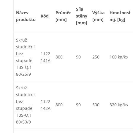
Síla
Název
Průměr
Výška
Hmotnost
Kód
stěny
produktu
[mm]
[mm]
mj. [kg]
[mm]
Skruž
studniční
bez
1122
800
90
250
160 kg/ks
stupadel
141A
TBS-Q.1
80/25/9
Skruž
studniční
bez
1122
800
90
500
320 kg/ks
stupadel
142A
TBS-Q.1
80/50/9