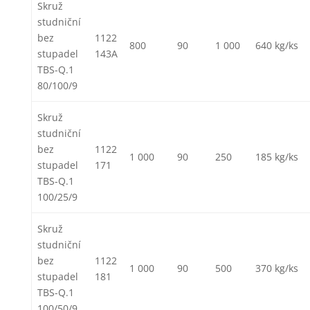
Skruž
studniční
bez
1122
800
90
1 000
640 kg/ks
stupadel
143A
TBS-Q.1
80/100/9
Skruž
studniční
bez
1122
1 000
90
250
185 kg/ks
stupadel
171
TBS-Q.1
100/25/9
Skruž
studniční
bez
1122
1 000
90
500
370 kg/ks
stupadel
181
TBS-Q.1
100/50/9