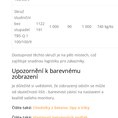
Skruž
studniční
bez
1122
1 000
90
1 000
740 kg/ks
stupadel
191
TBS-Q.1
100/100/9
Dostupnost těchto skruží je na pěti místech, což
zajišťuje snadnou logistiku pro zákazníky.
Upozornění k barevnému
zobrazení
Je důležité si uvědomit, že zobrazený odstín se může
od skutečnosti lišit - barevnost závisí na nastavení a
kvalitě vašeho monitoru.
Čtěte také:
Chodníky z betonu: tipy a triky
Čtěte také:
Vlastnosti betonových podlah