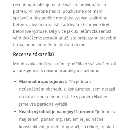
řešení optimalizujeme dle vašich individuálních
potřeb. Při výrobě nádrží používáme optimální,
správné a dostatečné množství vysoce kvalitního
betonu, abychom zajistili adekvátní i správné krytí
betonové výztuže. Díky více jak 35 letům zkušeností
vám dokážeme poradit ať už jste projektant, stavební
firma, nebo jen měníte jímku u domu.
Recenze zákazníků
Mnoho zákazníků se s námi podělilo o své zkušenosti
a spokojenost s našimi produkty a službami:
Maximální spokojenost:
"Po jednom
neúspěšném obchodu u konkurence jsem narazil
na tuto firmu a mohu říct, že s panem Havlem
jsme vše parádně vyřešili."
Kvalita výrobků je na nejvyšší úrovni:
"Jednání s
majitelem, panem Ing. Havlem je jedinečné,
konstruktivní, poradí, doporučí, co řekne, to platí.