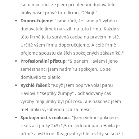
Jsem moc rád, že jsem při hledání dodavatele
jímky našel právě tuto firmu. Děkuji."
Doporučujeme:
"Jsme rádi, že jsme při výběru
dodavatele jímek narazili na tuto firmu. Každý v
této firmě je ta správná osoba na pravém místě.
Určitě všem firmu doporučujeme. A celé firmě
přejeme spoustu dalších spokojených zákazníků."
Profesionální přístup:
"S panem Havlem i jeho
zaměstnanci jsem nadmíru spokojen. Co se
domluvilo to platilo."
Rychlé řešení:
"Když jsem poprvé volal panu
Havlovi z "septiky-žumpy" , odhadovaný čas
výroby mojí jímky byl půl roku, ale nakonec jsem
měl jímku vyrobenou cca za měsíc."
Spokojenost s realizací:
"Jsem velmi spokojen s
realizací jímky 2x3x1,5 m. Jednání pana Havla je
přímé a vstřícné. Reagoval rychle a vždy se snažil