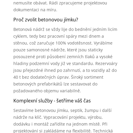
nemusíte obávat. Rádi zpracujeme projektovou
dokumentaci na míru.
Proč zvolit betonovou jímku?
Betonová nádrž se vždy lije do bednění jedním licím
cyklem, tedy bez pracovní spáry mezi dnem a
stěnou, což zaručuje 100% vodotěsnost. Vyrábíme
pouze samonosné nádrže, které jsou staticky
posouzené proti působení zemních tlaků a vysoké
hladiny podzemní vody již ve standardu. Rezervoáry
jsou přejezdné ihned po zahrnutí, a to vozidly až do
40 t bez dodatečných úprav. Široký sortiment
betonových prefabrikátů lze sestavovat do
požadovaného objemu variabilně.
Komplexní služby - šetříme váš čas
Sestavíme betonovou jímku, septik, žumpu i další
nádrže na klíč. Vypracování projektu, výrobu,
dodávku i montáž zařídíte na jednom místě. Při
projektování si zakládáme na flexibilitě. Technická