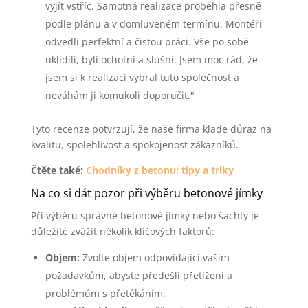
vyjít vstříc. Samotná realizace proběhla přesně
podle plánu a v domluveném termínu. Montéři
odvedli perfektní a čistou práci. Vše po sobě
uklidili, byli ochotní a slušní. Jsem moc rád, že
jsem si k realizaci vybral tuto společnost a
neváhám ji komukoli doporučit."
Tyto recenze potvrzují, že naše firma klade důraz na
kvalitu, spolehlivost a spokojenost zákazníků.
Čtěte také:
Chodníky z betonu: tipy a triky
Na co si dát pozor při výběru betonové jímky
Při výběru správné betonové jímky nebo šachty je
důležité zvážit několik klíčových faktorů:
Objem:
Zvolte objem odpovídající vašim
požadavkům, abyste předešli přetížení a
problémům s přetékáním.