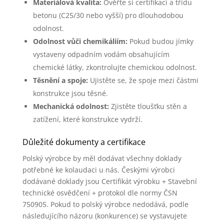
Materiálová kvalita:
Ověřte si certifikaci a třídu
betonu (C25/30 nebo vyšší) pro dlouhodobou
odolnost.
Odolnost vůči chemikáliím:
Pokud budou jímky
vystaveny odpadním vodám obsahujícím
chemické látky, zkontrolujte chemickou odolnost.
Těsnění a spoje:
Ujistěte se, že spoje mezi částmi
konstrukce jsou těsné.
Mechanická odolnost:
Zjistěte tloušťku stěn a
zatížení, které konstrukce vydrží.
Důležité dokumenty a certifikace
Polský výrobce by měl dodávat všechny doklady
potřebné ke kolaudaci u nás. Českými výrobci
dodávané doklady jsou Certifikát výrobku + Stavební
technické osvědčení + protokol dle normy ČSN
750905. Pokud to polský výrobce nedodává, podle
následujícího názoru (konkurence) se vystavujete