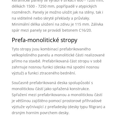
Keramické panely se vyrábí v šířkách 600 - 1200 mm,
délkách 1500 - 7250 mm, popřípadě v atypických
rozměrech. Panely je možno uložit jak na stěny, tak i
na viditelné nebo skryté překlady a průvlaky.
Minimální délka uložení na zdivu je 115 mm. Zálivka
spár mezi panely se provádí betonem C16/20.
Prefa-monolitické stropy
Tyto stropy jsou kombinací prefabrikovaného
velkoplošného panelu a monolitické části realizované
přímo na stavbě. Prefabrikovaná část stropu v sobě
zahrnuje nosnou funkci (deska má spodní nosnou
výztuž) a funkci ztraceného bednění.
Současně prefabrikovaná deska spolupůsobí s
monolitickou částí jako spřažená konstrukce.
Spřažení mezi prefabrikovanou a monolitickou částí
je většinou zajištěno pomocí prostorové příhradové
výztuže vyčnívající z prefadesky (desky typu filigran) a
drsným horním povrchem desky.