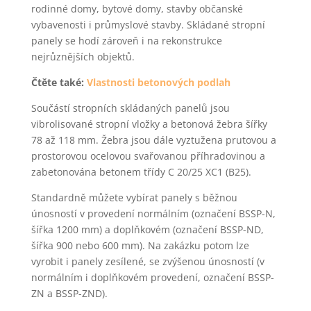
rodinné domy, bytové domy, stavby občanské
vybavenosti i průmyslové stavby. Skládané stropní
panely se hodí zároveň i na rekonstrukce
nejrůznějších objektů.
Čtěte také:
Vlastnosti betonových podlah
Součástí stropních skládaných panelů jsou
vibrolisované stropní vložky a betonová žebra šířky
78 až 118 mm. Žebra jsou dále vyztužena prutovou a
prostorovou ocelovou svařovanou příhradovinou a
zabetonována betonem třídy C 20/25 XC1 (B25).
Standardně můžete vybírat panely s běžnou
únosností v provedení normálním (označení BSSP-N,
šířka 1200 mm) a doplňkovém (označení BSSP-ND,
šířka 900 nebo 600 mm). Na zakázku potom lze
vyrobit i panely zesílené, se zvýšenou únosností (v
normálním i doplňkovém provedení, označení BSSP-
ZN a BSSP-ZND).