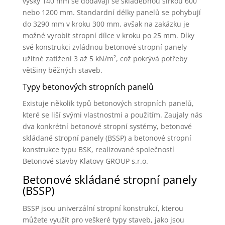
výšky 140 mm se dodávají se skladebnou šířkou 600
nebo 1200 mm. Standardní délky panelů se pohybují
do 3290 mm v kroku 300 mm, avšak na zakázku je
možné vyrobit stropní dílce v kroku po 25 mm. Díky
své konstrukci zvládnou betonové stropní panely
užitné zatížení 3 až 5 kN/m², což pokrývá potřeby
většiny běžných staveb.
Typy betonových stropních panelů
Existuje několik typů betonových stropních panelů,
které se liší svými vlastnostmi a použitím. Zaujaly nás
dva konkrétní betonové stropní systémy, betonové
skládané stropní panely (BSSP) a betonové stropní
konstrukce typu BSK, realizované společností
Betonové stavby Klatovy GROUP s.r.o.
Betonové skládané stropní panely
(BSSP)
BSSP jsou univerzální stropní konstrukcí, kterou
můžete využít pro veškeré typy staveb, jako jsou