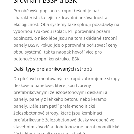
Srovnání BSSP a BSK
Pro obě výše popsaná stropní řešení je pak
charakteristická jejich zdravotní nezávadnost a
ekologičnost. Oba systémy také splňují požadavky na
výbornou zvukovou izolaci. Při porovnání požární
odolnosti, o něco lépe jsou na tom skládané stropní
panely BSSP. Pokud jde o porovnání pořizovací ceny
obou systémů, tak ta naopak hovoří více pro
betonové stropní konstrukce BSK.
Další typy prefabrikovaných stropů
Do plošných montovaných stropů zahrnujeme stropy
deskové a panelové, které jsou tvořeny
prefabrikovanými železobetonovými deskami a
panely, panely z lehkého betonu nebo keramo-
panely. Dále sem patří prefa-monolitické
železobetonové stropy, které jsou kombinací
prefabrikované železobetonové desky vyrobené ve
stavebním závodě a dobetonované horní monolitické
části, která je realizovaná na stavbě.