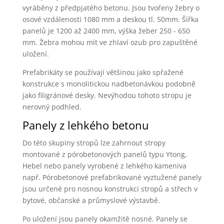
vyráběny z předpjatého betonu. Jsou tvořeny žebry o
osové vzdálenosti 1080 mm a deskou tl. 50mm. Šířka
panelů je 1200 až 2400 mm, výška žeber 250 - 650
mm. Žebra mohou mít ve zhlaví ozub pro zapuštěné
uložení.
Prefabrikáty se používají většinou jako spřažené
konstrukce s monolitickou nadbetonávkou podobně
jako filigránové desky. Nevýhodou tohoto stropu je
nerovný podhled.
Panely z lehkého betonu
Do této skupiny stropů lze zahrnout stropy
montované z pórobetonových panelů typu Ytong,
Hebel nebo panely vyrobené z lehkého kameniva
např. Pórobetonové prefabrikované vyztužené panely
jsou určené pro nosnou konstrukci stropů a střech v
bytové, občanské a průmyslové výstavbě.
Po uložení jsou panely okamžitě nosné. Panely se