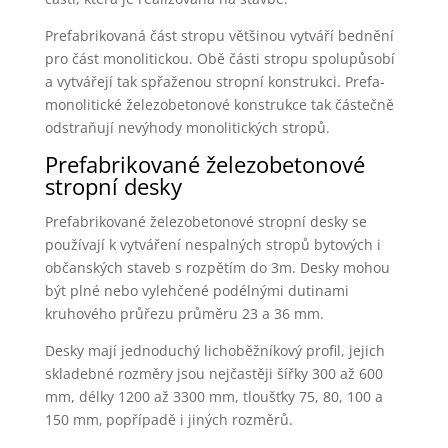
Prefabrikovaná část stropu většinou vytváří bednění
pro část monolitickou. Obě části stropu spolupůsobí
a vytvářejí tak spřaženou stropní konstrukci. Prefa-
monolitické železobetonové konstrukce tak částečně
odstraňují nevýhody monolitických stropů.
Prefabrikované železobetonové
stropní desky
Prefabrikované železobetonové stropní desky se
používají k vytváření nespalných stropů bytových i
občanských staveb s rozpětím do 3m. Desky mohou
být plné nebo vylehčené podélnými dutinami
kruhového průřezu průměru 23 a 36 mm.
Desky mají jednoduchý lichoběžníkový profil, jejich
skladebné rozměry jsou nejčastěji šířky 300 až 600
mm, délky 1200 až 3300 mm, tloušťky 75, 80, 100 a
150 mm‚ popřípadě i jiných rozměrů.