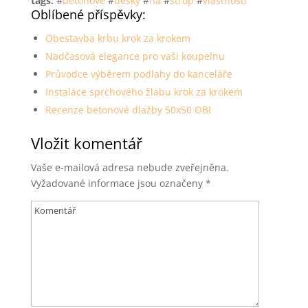
tags:
#
betonove
#
desky
#
na
#
strop
#
vlastnosti
Oblíbené příspěvky:
Obestavba krbu krok za krokem
Nadčasová elegance pro vaši koupelnu
Průvodce výběrem podlahy do kanceláře
Instalace sprchového žlabu krok za krokem
Recenze betonové dlažby 50x50 OBI
Vložit komentář
Vaše e-mailová adresa nebude zveřejněna.
Vyžadované informace jsou označeny
*