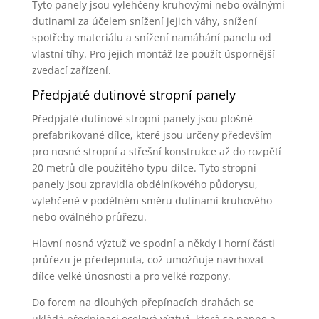
Tyto panely jsou vylehčeny kruhovými nebo oválnými
dutinami za účelem snížení jejich váhy, snížení
spotřeby materiálu a snížení namáhání panelu od
vlastní tíhy. Pro jejich montáž lze použít úspornější
zvedací zařízení.
Předpjaté dutinové stropní panely
Předpjaté dutinové stropní panely jsou plošné
prefabrikované dílce, které jsou určeny především
pro nosné stropní a střešní konstrukce až do rozpětí
20 metrů dle použitého typu dílce. Tyto stropní
panely jsou zpravidla obdélníkového půdorysu,
vylehčené v podélném směru dutinami kruhového
nebo oválného průřezu.
Hlavní nosná výztuž ve spodní a někdy i horní části
průřezu je předepnuta, což umožňuje navrhovat
dílce velké únosnosti a pro velké rozpony.
Do forem na dlouhých přepínacích drahách se
ukládá předpínací ocelová výztuž, která se napne a