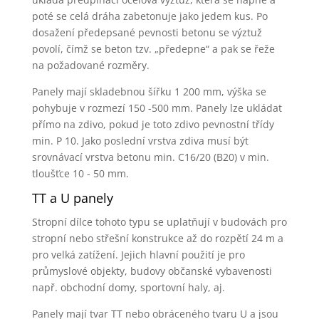
poté se celá dráha zabetonuje jako jedem kus. Po
dosažení předepsané pevnosti betonu se výztuž
povolí, čímž se beton tzv. „předepne“ a pak se řeže
na požadované rozměry.
Panely mají skladebnou šířku 1 200 mm, výška se
pohybuje v rozmezí 150 -500 mm. Panely lze ukládat
přímo na zdivo, pokud je toto zdivo pevnostní třídy
min. P 10. Jako poslední vrstva zdiva musí být
srovnávací vrstva betonu min. C16/20 (B20) v min.
tloušťce 10 - 50 mm.
TT a U panely
Stropní dílce tohoto typu se uplatňují v budovách pro
stropní nebo střešní konstrukce až do rozpětí 24 m a
pro velká zatížení. Jejich hlavní použití je pro
průmyslové objekty, budovy občanské vybavenosti
např. obchodní domy, sportovní haly, aj.
Panely mají tvar TT nebo obráceného tvaru U a jsou