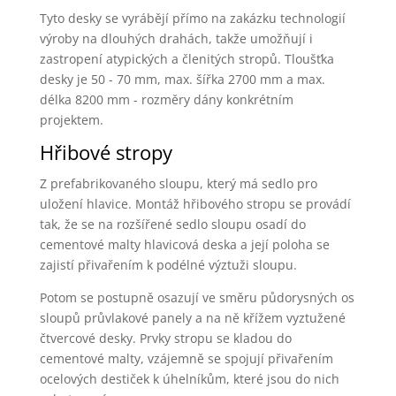
Tyto desky se vyrábějí přímo na zakázku technologií
výroby na dlouhých drahách, takže umožňují i
zastropení atypických a členitých stropů. Tloušťka
desky je 50 - 70 mm, max. šířka 2700 mm a max.
délka 8200 mm - rozměry dány konkrétním
projektem.
Hřibové stropy
Z prefabrikovaného sloupu, který má sedlo pro
uložení hlavice. Montáž hřibového stropu se provádí
tak, že se na rozšířené sedlo sloupu osadí do
cementové malty hlavicová deska a její poloha se
zajistí přivařením k podélné výztuži sloupu.
Potom se postupně osazují ve směru půdorysných os
sloupů průvlakové panely a na ně křížem vyztužené
čtvercové desky. Prvky stropu se kladou do
cementové malty, vzájemně se spojují přivařením
ocelových destiček k úhelníkům, které jsou do nich