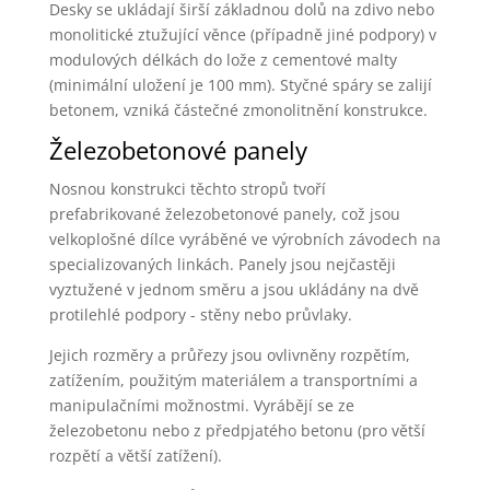
Desky se ukládají širší základnou dolů na zdivo nebo
monolitické ztužující věnce (případně jiné podpory) v
modulových délkách do lože z cementové malty
(minimální uložení je 100 mm). Styčné spáry se zalijí
betonem, vzniká částečné zmonolitnění konstrukce.
Železobetonové panely
Nosnou konstrukci těchto stropů tvoří
prefabrikované železobetonové panely, což jsou
velkoplošné dílce vyráběné ve výrobních závodech na
specializovaných linkách. Panely jsou nejčastěji
vyztužené v jednom směru a jsou ukládány na dvě
protilehlé podpory - stěny nebo průvlaky.
Jejich rozměry a průřezy jsou ovlivněny rozpětím,
zatížením, použitým materiálem a transportními a
manipulačními možnostmi. Vyrábějí se ze
železobetonu nebo z předpjatého betonu (pro větší
rozpětí a větší zatížení).