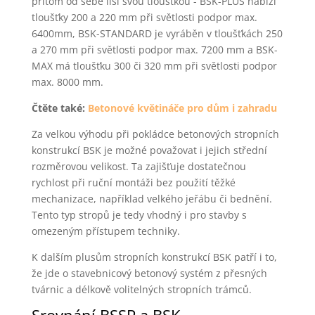
přitom od sebe liší svou tloušťkou - BSK-PLUS nabízí
tloušťky 200 a 220 mm při světlosti podpor max.
6400mm, BSK-STANDARD je vyráběn v tloušťkách 250
a 270 mm při světlosti podpor max. 7200 mm a BSK-
MAX má tloušťku 300 či 320 mm při světlosti podpor
max. 8000 mm.
Čtěte také:
Betonové květináče pro dům i zahradu
Za velkou výhodu při pokládce betonových stropních
konstrukcí BSK je možné považovat i jejich střední
rozměrovou velikost. Ta zajišťuje dostatečnou
rychlost při ruční montáži bez použití těžké
mechanizace, například velkého jeřábu či bednění.
Tento typ stropů je tedy vhodný i pro stavby s
omezeným přístupem techniky.
K dalším plusům stropních konstrukcí BSK patří i to,
že jde o stavebnicový betonový systém z přesných
tvárnic a délkově volitelných stropních trámců.