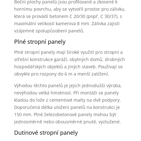
Boční plochy panelů jsou profilované a zkosené k
hornímu povrchu, aby se vytvořil prostor pro zálivku,
která se provádí betonem C 20/30 (popř. C 30/37), s
maximální velikostí kameniva 8 mm. Zálivka zajistí
vzájemné spolupůsobení panelů.
Plné stropní panely
Plné stropní panely mají široké využití pro stropní a
střešní konstrukce garáží, obytných domů, drobných
hospodářských objektů a jiných staveb. Používají se
obvykle pro rozpony do 6 m a menší zatížení.
Výhodou těchto panelů je jejich jednodušší výroba,
nevýhodou velká hmotnost. Při montáži se panely
kladou do lože z cementové malty na dvě podpory.
Doporučená délka uložení panelů na konstrukci je
150 mm. Plné železobetonové panely mohou být
jednosměrně nebo obousměrné pnuté, vyztužené.
Dutinové stropní panely