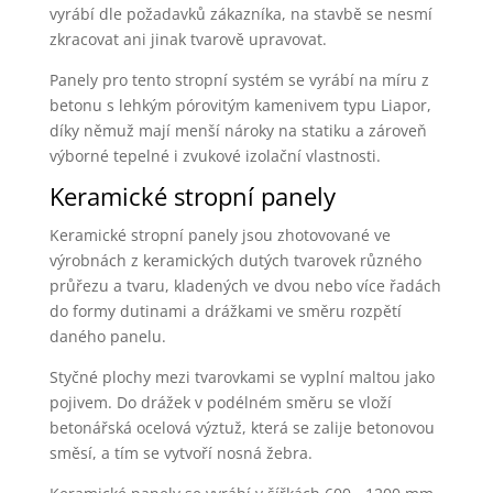
vyrábí dle požadavků zákazníka, na stavbě se nesmí
zkracovat ani jinak tvarově upravovat.
Panely pro tento stropní systém se vyrábí na míru z
betonu s lehkým pórovitým kamenivem typu Liapor,
díky němuž mají menší nároky na statiku a zároveň
výborné tepelné i zvukové izolační vlastnosti.
Keramické stropní panely
Keramické stropní panely jsou zhotovované ve
výrobnách z keramických dutých tvarovek různého
průřezu a tvaru, kladených ve dvou nebo více řadách
do formy dutinami a drážkami ve směru rozpětí
daného panelu.
Styčné plochy mezi tvarovkami se vyplní maltou jako
pojivem. Do drážek v podélném směru se vloží
betonářská ocelová výztuž, která se zalije betonovou
směsí, a tím se vytvoří nosná žebra.