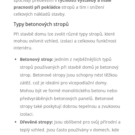
spočívají především v
rychlosti výstavby a malé
pracnosti při pokládce
stropů a tím i snížení
celkových nákladů stavby.
Typy betonových stropů
Při stavbě domu lze zvolit různé typy stropů, které
mohou ovlivnit vzhled, izolaci a celkovou funkčnost
interiéru.
Betonový strop:
Jedním z nejběžnějších typů
stropů používaných při stavbě domů je betonový
strop. Betonové stropy jsou schopny nést těžkou
zátěž, což je ideální pro vícepodlažní domy.
Mohou být ve formě monolitického betonu nebo
předvyráběných betonových panelů. Betonové
stropy také poskytují dobrou tepelnou a zvukovou
izolaci.
Dřevěné stropy:
Jsou oblíbené pro svůj přírodní a
teplý vzhled. Jsou často používány v domech, kde