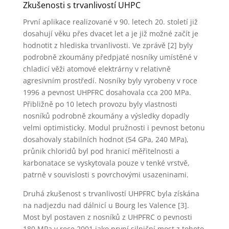
Zkušenosti s trvanlivostí UHPC
První aplikace realizované v 90. letech 20. století již
dosahují věku přes dvacet let a je již možné začít je
hodnotit z hlediska trvanlivosti. Ve zprávě [2] byly
podrobně zkoumány předpjaté nosníky umístěné v
chladicí věži atomové elektrárny v relativně
agresivním prostředí. Nosníky byly vyrobeny v roce
1996 a pevnost UHPFRC dosahovala cca 200 MPa.
Přibližně po 10 letech provozu byly vlastnosti
nosníků podrobně zkoumány a výsledky dopadly
velmi optimisticky. Modul pružnosti i pevnost betonu
dosahovaly stabilních hodnot (54 GPa, 240 MPa),
průnik chloridů byl pod hranicí měřitelnosti a
karbonatace se vyskytovala pouze v tenké vrstvě,
patrně v souvislosti s povrchovými usazeninami.
Druhá zkušenost s trvanlivostí UHPFRC byla získána
na nadjezdu nad dálnicí u Bourg les Valence [3].
Most byl postaven z nosníků z UHPFRC o pevnosti
180 MPa v roce 2001 jako první silniční most z tohoto