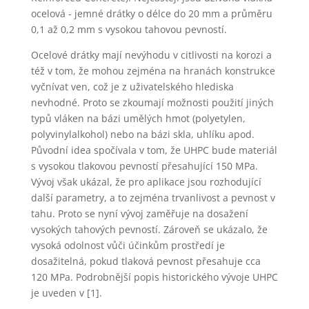
ocelová - jemné drátky o délce do 20 mm a průměru
0,1 až 0,2 mm s vysokou tahovou pevností.
Ocelové drátky mají nevýhodu v citlivosti na korozi a
též v tom, že mohou zejména na hranách konstrukce
vyčnívat ven, což je z uživatelského hlediska
nevhodné. Proto se zkoumají možnosti použití jiných
typů vláken na bázi umělých hmot (polyetylen,
polyvinylalkohol) nebo na bázi skla, uhlíku apod.
Původní idea spočívala v tom, že UHPC bude materiál
s vysokou tlakovou pevností přesahující 150 MPa.
Vývoj však ukázal, že pro aplikace jsou rozhodující
další parametry, a to zejména trvanlivost a pevnost v
tahu. Proto se nyní vývoj zaměřuje na dosažení
vysokých tahových pevností. Zároveň se ukázalo, že
vysoká odolnost vůči účinkům prostředí je
dosažitelná, pokud tlaková pevnost přesahuje cca
120 MPa. Podrobnější popis historického vývoje UHPC
je uveden v [1].