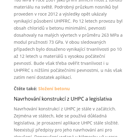
materiálu na světě. Podrobný průzkum nosníků byl
proveden v roce 2012 a výsledky opět ukázaly
vynikající působení UHPFRC. Po 12 letech provozu byl
obsah chloridů v betonu minimální, pevnosti
dosahovaly na malých vývrtech v průměru 263 MPa a
modul pružnosti 73 GPa. V obou sledovaných
případech bylo dosaženo vynikající trvanlivosti po 10
až 12 letech u materiálů s vysokou počáteční
pevností. Bude však třeba ověřit trvanlivost i u
UHPFRC s nižšími počátečními pevnostmi, u nás však
zatím není dostatek aplikací.
Čtěte také:
Složení betonu
Navrhování konstrukcí z UHPC a legislativa
Navrhování konstrukcí z UHPC je stále v začátcích.
Zejména ve státech, kde se používá důkladná
legislativa, je prosazení aplikace UHPC stále složité.
Neexistují předpisy pro jeho navrhování ani pro
zkoušení. Doporučení vydaná v Německu už v roce