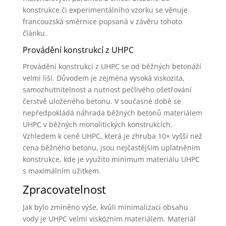
konstrukce či experimentálního vzorku se věnuje
francouzská směrnice popsaná v závěru tohoto
článku.
Provádění konstrukcí z UHPC
Provádění konstrukcí z UHPC se od běžných betonáží
velmi liší. Důvodem je zejména vysoká viskozita,
samozhutnitelnost a nutnost pečlivého ošetřování
čerstvě uloženého betonu. V současné době se
nepředpokládá náhrada běžných betonů materiálem
UHPC v běžných monolitických konstrukcích.
Vzhledem k ceně UHPC, která je zhruba 10× vyšší než
cena běžného betonu, jsou nejčastějším uplatněním
konstrukce, kde je využito minimum materiálu UHPC
s maximálním užitkem.
Zpracovatelnost
Jak bylo zmíněno výše, kvůli minimalizaci obsahu
vody je UHPC velmi viskózním materiálem. Materiál