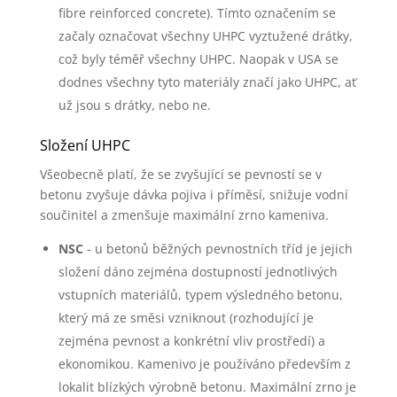
fibre reinforced concrete). Tímto označením se
začaly označovat všechny UHPC vyztužené drátky,
což byly téměř všechny UHPC. Naopak v USA se
dodnes všechny tyto materiály značí jako UHPC, ať
už jsou s drátky, nebo ne.
Složení UHPC
Všeobecně platí, že se zvyšující se pevností se v
betonu zvyšuje dávka pojiva i příměsí, snižuje vodní
součinitel a zmenšuje maximální zrno kameniva.
NSC
- u betonů běžných pevnostních tříd je jejich
složení dáno zejména dostupností jednotlivých
vstupních materiálů, typem výsledného betonu,
který má ze směsi vzniknout (rozhodující je
zejména pevnost a konkrétní vliv prostředí) a
ekonomikou. Kamenivo je používáno především z
lokalit blízkých výrobně betonu. Maximální zrno je