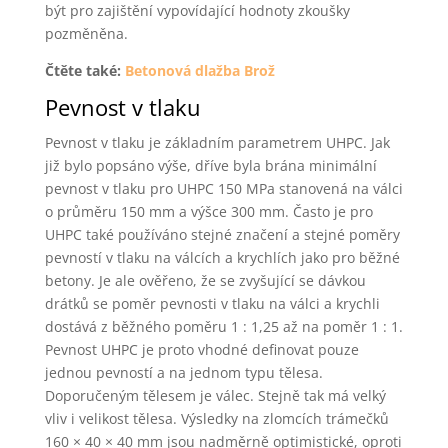
být pro zajištění vypovídající hodnoty zkoušky
pozměněna.
Čtěte také:
Betonová dlažba Brož
Pevnost v tlaku
Pevnost v tlaku je základním parametrem UHPC. Jak
již bylo popsáno výše, dříve byla brána minimální
pevnost v tlaku pro UHPC 150 MPa stanovená na válci
o průměru 150 mm a výšce 300 mm. Často je pro
UHPC také používáno stejné značení a stejné poměry
pevností v tlaku na válcích a krychlích jako pro běžné
betony. Je ale ověřeno, že se zvyšující se dávkou
drátků se poměr pevnosti v tlaku na válci a krychli
dostává z běžného poměru 1 : 1,25 až na poměr 1 : 1.
Pevnost UHPC je proto vhodné definovat pouze
jednou pevností a na jednom typu tělesa.
Doporučeným tělesem je válec. Stejně tak má velký
vliv i velikost tělesa. Výsledky na zlomcích trámečků
160 × 40 × 40 mm jsou nadměrně optimistické, oproti