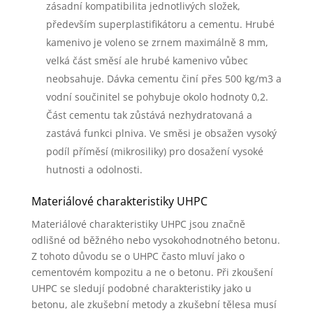
zásadní kompatibilita jednotlivých složek,
především superplastifikátoru a cementu. Hrubé
kamenivo je voleno se zrnem maximálně 8 mm,
velká část směsí ale hrubé kamenivo vůbec
neobsahuje. Dávka cementu činí přes 500 kg/m3 a
vodní součinitel se pohybuje okolo hodnoty 0,2.
Část cementu tak zůstává nezhydratovaná a
zastává funkci plniva. Ve směsi je obsažen vysoký
podíl příměsí (mikrosiliky) pro dosažení vysoké
hutnosti a odolnosti.
Materiálové charakteristiky UHPC
Materiálové charakteristiky UHPC jsou značně
odlišné od běžného nebo vysokohodnotného betonu.
Z tohoto důvodu se o UHPC často mluví jako o
cementovém kompozitu a ne o betonu. Při zkoušení
UHPC se sledují podobné charakteristiky jako u
betonu, ale zkušební metody a zkušební tělesa musí