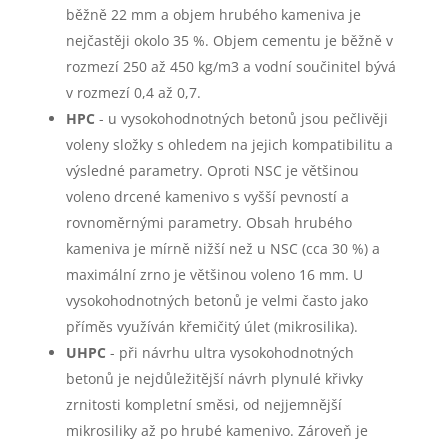
běžně 22 mm a objem hrubého kameniva je
nejčastěji okolo 35 %. Objem cementu je běžně v
rozmezí 250 až 450 kg/m3 a vodní součinitel bývá
v rozmezí 0,4 až 0,7.
HPC
- u vysokohodnotných betonů jsou pečlivěji
voleny složky s ohledem na jejich kompatibilitu a
výsledné parametry. Oproti NSC je většinou
voleno drcené kamenivo s vyšší pevností a
rovnoměrnými parametry. Obsah hrubého
kameniva je mírně nižší než u NSC (cca 30 %) a
maximální zrno je většinou voleno 16 mm. U
vysokohodnotných betonů je velmi často jako
příměs využíván křemičitý úlet (mikrosilika).
UHPC
- při návrhu ultra vysokohodnotných
betonů je nejdůležitější návrh plynulé křivky
zrnitosti kompletní směsi, od nejjemnější
mikrosiliky až po hrubé kamenivo. Zároveň je