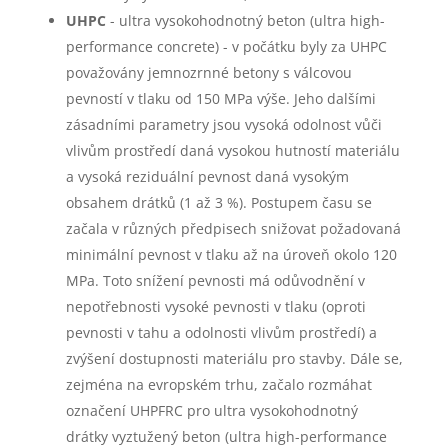
UHPC
- ultra vysokohodnotný beton (ultra high-
performance concrete) - v počátku byly za UHPC
považovány jemnozrnné betony s válcovou
pevností v tlaku od 150 MPa výše. Jeho dalšími
zásadními parametry jsou vysoká odolnost vůči
vlivům prostředí daná vysokou hutností materiálu
a vysoká reziduální pevnost daná vysokým
obsahem drátků (1 až 3 %). Postupem času se
začala v různých předpisech snižovat požadovaná
minimální pevnost v tlaku až na úroveň okolo 120
MPa. Toto snížení pevnosti má odůvodnění v
nepotřebnosti vysoké pevnosti v tlaku (oproti
pevnosti v tahu a odolnosti vlivům prostředí) a
zvýšení dostupnosti materiálu pro stavby. Dále se,
zejména na evropském trhu, začalo rozmáhat
označení UHPFRC pro ultra vysokohodnotný
drátky vyztužený beton (ultra high-performance