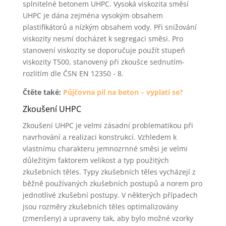
splnitelné betonem UHPC. Vysoká viskozita směsí
UHPC je dána zejména vysokým obsahem
plastifikátorů a nízkým obsahem vody. Při snižování
viskozity nesmí docházet k segregaci směsi. Pro
stanovení viskozity se doporučuje použít stupeň
viskozity T500, stanovený při zkoušce sednutím-
rozlitím dle ČSN EN 12350 - 8.
Čtěte také:
Půjčovna pil na beton – vyplatí se?
Zkoušení UHPC
Zkoušení UHPC je velmi zásadní problematikou při
navrhování a realizaci konstrukcí. Vzhledem k
vlastnímu charakteru jemnozrnné směsi je velmi
důležitým faktorem velikost a typ použitých
zkušebních těles. Typy zkušebních těles vycházejí z
běžně používaných zkušebních postupů a norem pro
jednotlivé zkušební postupy. V některých případech
jsou rozměry zkušebních těles optimalizovány
(zmenšeny) a upraveny tak, aby bylo možné vzorky