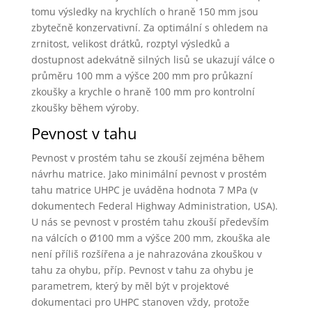
tomu výsledky na krychlích o hraně 150 mm jsou
zbytečně konzervativní. Za optimální s ohledem na
zrnitost, velikost drátků, rozptyl výsledků a
dostupnost adekvátně silných lisů se ukazují válce o
průměru 100 mm a výšce 200 mm pro průkazní
zkoušky a krychle o hraně 100 mm pro kontrolní
zkoušky během výroby.
Pevnost v tahu
Pevnost v prostém tahu se zkouší zejména během
návrhu matrice. Jako minimální pevnost v prostém
tahu matrice UHPC je uváděna hodnota 7 MPa (v
dokumentech Federal Highway Administration, USA).
U nás se pevnost v prostém tahu zkouší především
na válcích o Ø100 mm a výšce 200 mm, zkouška ale
není příliš rozšířena a je nahrazována zkouškou v
tahu za ohybu, příp. Pevnost v tahu za ohybu je
parametrem, který by měl být v projektové
dokumentaci pro UHPC stanoven vždy, protože