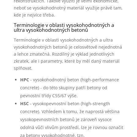
rekonstrukcích. Takové využití je velmi ekonomické,
neboť se vysokohodnotný materiál využije právě tam,
kde je nejvíce třeba.
Terminologie v oblasti vysokohodnotných a
ultra vysokohodnotných betonů
Terminologie v oblasti vysokohodnotných a ultra
vysokohodnotných betonů je celosvětově nejednotná
a lehce zmatečná. Rozdílný je výklad jednotlivých
zkratek, ale i parametry, které by měl daný materiál
splňovat.
HPC
- vysokohodnotný beton (high-performance
concrete) - do této skupiny patří betony od
pevnostní třídy C55/67 výše.
HSC
- vysokopevnostní beton (high-strength
concrete). Vzhledem k tomu, že naprostá většina
vysokopevnostních betonů je zároveň vysoce
odolná vůči vlivům prostředí, lze je rovnou označit
za betony vysokohodnotné, tzn.