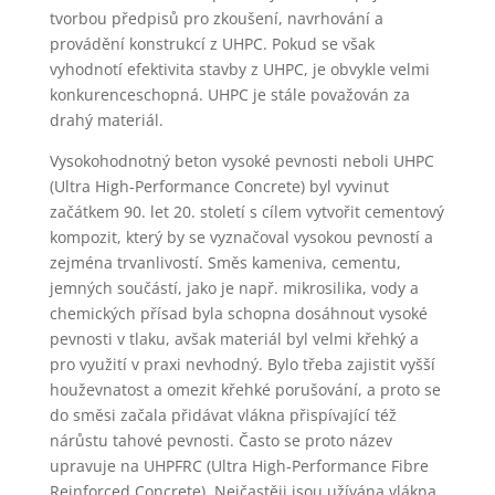
tvorbou předpisů pro zkoušení, navrhování a
provádění konstrukcí z UHPC. Pokud se však
vyhodnotí efektivita stavby z UHPC, je obvykle velmi
konkurenceschopná. UHPC je stále považován za
drahý materiál.
Vysokohodnotný beton vysoké pevnosti neboli UHPC
(Ultra High-Performance Concrete) byl vyvinut
začátkem 90. let 20. století s cílem vytvořit cementový
kompozit, který by se vyznačoval vysokou pevností a
zejména trvanlivostí. Směs kameniva, cementu,
jemných součástí, jako je např. mikrosilika, vody a
chemických přísad byla schopna dosáhnout vysoké
pevnosti v tlaku, avšak materiál byl velmi křehký a
pro využití v praxi nevhodný. Bylo třeba zajistit vyšší
houževnatost a omezit křehké porušování, a proto se
do směsi začala přidávat vlákna přispívající též
nárůstu tahové pevnosti. Často se proto název
upravuje na UHPFRC (Ultra High-Performance Fibre
Reinforced Concrete). Nejčastěji jsou užívána vlákna