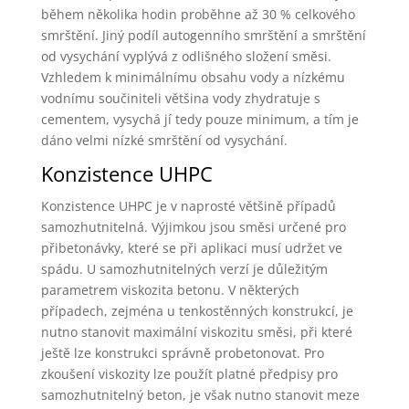
během několika hodin proběhne až 30 % celkového
smrštění. Jiný podíl autogenního smrštění a smrštění
od vysychání vyplývá z odlišného složení směsi.
Vzhledem k minimálnímu obsahu vody a nízkému
vodnímu součiniteli většina vody zhydratuje s
cementem, vysychá jí tedy pouze minimum, a tím je
dáno velmi nízké smrštění od vysychání.
Konzistence UHPC
Konzistence UHPC je v naprosté většině případů
samozhutnitelná. Výjimkou jsou směsi určené pro
přibetonávky, které se při aplikaci musí udržet ve
spádu. U samozhutnitelných verzí je důležitým
parametrem viskozita betonu. V některých
případech, zejména u tenkostěnných konstrukcí, je
nutno stanovit maximální viskozitu směsi, při které
ještě lze konstrukci správně probetonovat. Pro
zkoušení viskozity lze použít platné předpisy pro
samozhutnitelný beton, je však nutno stanovit meze