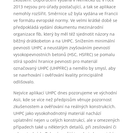
2013 nejsou pro úřady postačující, a tak se aplikace
nemohly rozšířit. Směrnice už byla vydána ve Francii
ve formátu evropské normy. Ve velmi krátké době se
předpokládá vydání dokumentu mezinárodní
organizace fib, který by měl též sjednotit názory na
běžný drátkobeton a na UHPC. Snížením minimální
pevnosti UHPC a neustálým zvyšováním pevností
vysokopevnostních betonů (HSC, HSFRC) se pomalu
stírá spodní hranice pevnosti pro materiál
označovaný UHPC (UHPFRC) a nemělo by smysl, aby
se navrhování i ověřování kvality principiálně
odlišovalo.
Nejvíce aplikací UHPC dnes pozorujeme ve východní
Asii, kde se více než předpisům věnuje pozornost
zkušenostem a ověřování na reálných konstrukcích.
UHPC jako vysokohodnotný materiál nachází
uplatnění nejen u celých konstrukcí, ale v omezených
případech také u některých detailů, při zesilování či