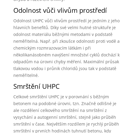
Odolnost vůči vlivům prostředí
Odolnost UHPC vůči vlivům prostředí je jedním z jeho
hlavních benefitů. Díky své velmi hutné struktuře je
odolnost materiálu běžnými metodami v podstatě
neměřitelná. Např. při zkoušce odolnosti proti vodě a
chemickým rozmrazovacím látkám i při
několikanásobném navýšení množství cyklů dochází k
odpadům na úrovni chyby měření. Maximální průsak
tlakovou vodou i průnik chloridů jsou tak v podstatě
neměřitelné.
Smrštění UHPC
Celkové smrštění UHPC je v porovnání s běžným
betonem na podobné úrovni, tzn. Značně odlišné je
ale rozdělení celkového smrštění na smrštění z
vysychání a autogenní smrštění, stejně jako průběh
smrštění v čase. Největším rozdílem je rychlý průběh
smrštění v prvních hodinách tuhnutí betonu, kdy