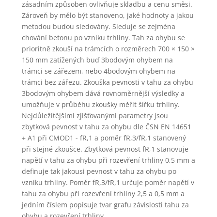
zásadním způsoben ovlivňuje skladbu a cenu směsi.
Zároveň by mělo být stanoveno, jaké hodnoty a jakou
metodou budou sledovány. Sleduje se zejména
chování betonu po vzniku trhliny. Tah za ohybu se
prioritně zkouší na trámcích o rozměrech 700 × 150 ×
150 mm zatížených buď 3bodovým ohybem na
trámci se zářezem, nebo 4bodovým ohybem na
trámci bez zářezu. Zkouška pevnosti v tahu za ohybu
3bodovým ohybem dává rovnoměrnější výsledky a
umožňuje v průběhu zkoušky měřit šířku trhliny.
Nejdůležitějšími zjišťovanými parametry jsou
zbytková pevnost v tahu za ohybu dle ČSN EN 14651
+ A1 při CMOD1 - fR,1 a poměr fR,3/fR,1 stanovený
při stejné zkoušce. Zbytková pevnost fR,1 stanovuje
napětí v tahu za ohybu při rozevření trhliny 0,5 mm a
definuje tak jakousi pevnost v tahu za ohybu po
vzniku trhliny. Poměr fR,3/fR,1 určuje poměr napětí v
tahu za ohybu při rozevření trhliny 2,5 a 0,5 mm a
jedním číslem popisuje tvar grafu závislosti tahu za
ohybu a rozevření trhliny.