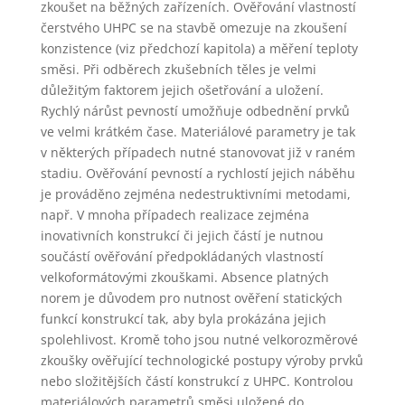
zkoušet na běžných zařízeních. Ověřování vlastností
čerstvého UHPC se na stavbě omezuje na zkoušení
konzistence (viz předchozí kapitola) a měření teploty
směsi. Při odběrech zkušebních těles je velmi
důležitým faktorem jejich ošetřování a uložení.
Rychlý nárůst pevností umožňuje odbednění prvků
ve velmi krátkém čase. Materiálové parametry je tak
v některých případech nutné stanovovat již v raném
stadiu. Ověřování pevností a rychlostí jejich náběhu
je prováděno zejména nedestruktivními metodami,
např. V mnoha případech realizace zejména
inovativních konstrukcí či jejich částí je nutnou
součástí ověřování předpokládaných vlastností
velkoformátovými zkouškami. Absence platných
norem je důvodem pro nutnost ověření statických
funkcí konstrukcí tak, aby byla prokázána jejich
spolehlivost. Kromě toho jsou nutné velkorozměrové
zkoušky ověřující technologické postupy výroby prvků
nebo složitějších částí konstrukcí z UHPC. Kontrolou
materiálových parametrů směsi uložené do