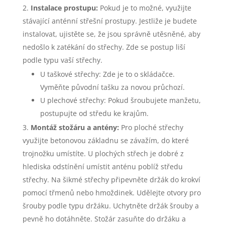
Instalace prostupu:
Pokud je to možné, využijte
stávající anténní střešní prostupy. Jestliže je budete
instalovat, ujistěte se, že jsou správně utěsněné, aby
nedošlo k zatékání do střechy. Zde se postup liší
podle typu vaší střechy.
U taškové střechy: Zde je to o skládačce.
Vyměňte původní tašku za novou průchozí.
U plechové střechy: Pokud šroubujete manžetu,
postupujte od středu ke krajům.
Montáž stožáru a antény:
Pro ploché střechy
využijte betonovou základnu se závažím, do které
trojnožku umístíte. U plochých střech je dobré z
hlediska odstínění umístit anténu poblíž středu
střechy. Na šikmé střechy připevněte držák do krokví
pomocí třmenů nebo hmoždinek. Udělejte otvory pro
šrouby podle typu držáku. Uchytněte držák šrouby a
pevně ho dotáhněte. Stožár zasuňte do držáku a