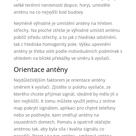
velké terénní nerovnosti (kopce, hory), umístěte
anténu na co nejvyšší bod budovy.
Nejméně výhodné je umístění antény na hřeben
střechy. Na ploché střeše je výhodné umístit anténu
poblíž středu střechy, a to jak z hlediska odstínění,
tak z hlediska homogenity pole. Výšku upevnění
antény je třeba volit podle individuálních podmínek s
ohledem na blízké překážky ve směru k vysílači.
Orientace antény
Nejdůležitějším faktorem je orientace antény
směrem k vysílači. Zjistěte si polohu vysílače, ze
kterého chcete přijímat signál, ideálně by mělo jít o
ten nejbližší. K tomu můžete využít jednu z online
map pokrytí signálem, aplikaci pro chytré telefony
nebo se podívejte, kam směřují antény na
sousedních domech. Pomalu a opatrně otáčejte
anténou tak, aby byla síla i kvalita signálu co
nejvyšší. Pozor i na typ antény - směrová anténa