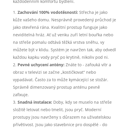
každodenním komfortu bydlení.
Zachování 100% vodotěsnosti:
Střecha je jako
kůže vašeho domu. Nesprávně provedený průchod je
jako otevřená rána. Kvalitní prostup funguje jako
neviditelná hráz. Ať už venku zuří letní bouřka nebo
na střeše pomalu odtává těžká vrstva sněhu, vy
můžete být v klidu. Systém je navržen tak, aby odvedl
každou kapku vody pryč po krytině, nikoliv pod ni.
Pevné uchycení antény:
Znáte to - zafouká vítr a
obraz v televizi se začne „kostičkovat“ nebo
vypadávat. Často za to může kymácející se stožár.
Správně dimenzovaný prostup anténu pevně
zafixuje.
Snadná instalace:
Doby, kdy se muselo na střeše
složitě letovat nebo tmelit, jsou pryč. Moderní
prostupy jsou navrženy s důrazem na uživatelskou
přívětivost. Jsou jako stavebnice pro dospělé - do