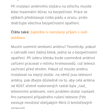
Při instalaci anténního stožáru na střechu musíte
klást maximální důraz na bezpečnost. Práce ve
výškách představuje riziko pádu a úrazu, proto
dodržujte všechna bezpečnostní opatření.
Čtěte také:
Zajistěte si nerušený příjem s naší
anténou
Musím uzemnit venkovní anténu? Teoreticky, pokud
v zahradě není žádný blesk, jedná se o bezpečnostní
opatření. Při úderu blesku bude uzemněné anténní
zařízení pracovat v režimu hromosvodů, což televizi
zachrání před ohněm. Pokud už musíte anténu
instalovat na stejný stožár, na němž jsou televizní
antény, pak dbejte důsledně na to, aby celá anténa
od RDST včetně vodorovných radiál byla _nad_
televizními anténami, není problém stožár nastavit.
Pro zamezení případného rušení televize (TVI)
existuje množství všelijakých filtrů či kmitočtových
propustí.