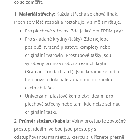
co se zaměřit.
Materiál střechy:
Každá střecha se chová jinak.
Plech se v létě rozpálí a roztahuje, v zimě smršťuje.
Pro plechové střechy: Zde je králem EPDM pryž.
Pro skládané krytiny (tašky): Zde nejlépe
poslouží tvrzené plastové komplety nebo
originální tvarovky. Prostupové tašky jsou
vyrobeny přímo výrobci střešních krytin
(Bramac, Tondach atd.). Jsou keramické nebo
betonové a dokonale zapadnou do zámků
okolních tašek.
Univerzální plastové komplety: Ideální pro
plechové střechy nebo tam, kde nelze sehnat
originální tašku.
Průměr stožáru/kabelu:
Volný prostup je zbytečný
prostup. Ideální volbou jsou prostupy s
odstupňovanou manžetou, kterou si uříznete přesně