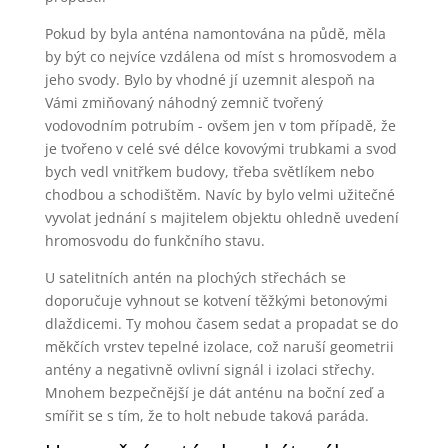
Pokud by byla anténa namontována na půdě, měla
by být co nejvíce vzdálena od míst s hromosvodem a
jeho svody. Bylo by vhodné jí uzemnit alespoň na
Vámi zmiňovaný náhodný zemnič tvořený
vodovodním potrubím - ovšem jen v tom případě, že
je tvořeno v celé své délce kovovými trubkami a svod
bych vedl vnitřkem budovy, třeba světlíkem nebo
chodbou a schodištěm. Navíc by bylo velmi užitečné
vyvolat jednání s majitelem objektu ohledně uvedení
hromosvodu do funkčního stavu.
U satelitních antén na plochých střechách se
doporučuje vyhnout se kotvení těžkými betonovými
dlaždicemi. Ty mohou časem sedat a propadat se do
měkčích vrstev tepelné izolace, což naruší geometrii
antény a negativně ovlivní signál i izolaci střechy.
Mnohem bezpečnější je dát anténu na boční zeď a
smířit se s tím, že to holt nebude taková paráda.