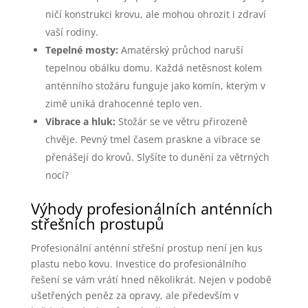
ničí konstrukci krovu, ale mohou ohrozit i zdraví
vaší rodiny.
Tepelné mosty:
Amatérský průchod naruší
tepelnou obálku domu. Každá netěsnost kolem
anténního stožáru funguje jako komín, kterým v
zimě uniká drahocenné teplo ven.
Vibrace a hluk:
Stožár se ve větru přirozeně
chvěje. Pevný tmel časem praskne a vibrace se
přenášejí do krovů. Slyšíte to dunění za větrných
nocí?
Výhody profesionálních anténních
střešních prostupů
Profesionální anténní střešní prostup není jen kus
plastu nebo kovu. Investice do profesionálního
řešení se vám vrátí hned několikrát. Nejen v podobě
ušetřených peněz za opravy, ale především v