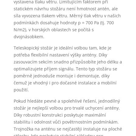
vystavena tlaku větru. Limitujícím faktorem při
statickém návrhu stožáru není hmotnost antén, ale
síla vyvozena tlakem větru. Měrný tlak větru v našich
podmínkách dosahuje hodnoty p = 700 Pa (tj. 700
N/m2), v horských oblastech se počítá s
dvojnásobkem.
Teleskopický stožár je ideální volbou tam, kde je
potřeba flexibilní nastavení výšky antény. Díky
zasouvacím sekcím snadno přizpůsobíte jeho délku a
optimalizujete příjem signálu. Tento typ stožáru se
poměrně jednoduše montuje i demontuje, díky
čemuž je vhodný i pro dočasné instalace a mobilní
použití.
Pokud hledáte pevné a spolehlivé řešení, jednodílný
stožár je nejlepší volbou pro trvalé uchycení antény.
Díky robustní konstrukci poskytuje maximální
stabilitu i odolnost vůči povětrnostním podmínkám.
Trojnožka na anténu se nejčastěji instaluje na ploché
střechy, kde poskytuje stabilní základnu pro