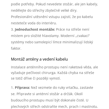
podle potřeby. Pokud nevedete stožár, ale jen kabely,
nedělejte do střechy zbytečně velké díry.
Profesionální utěsnění vstupu zajistí, že po kabelu
nesteteče voda do interiéru.
Jednoduchost montáže:
Práce na střeše není
místem pro složité hlavolamy. Moderní „cvakací“
systémy nebo samolepicí límce minimalizují lidský
faktor.
Montáž antény a vedení kabelu
Instalace anténního prostupu není raketová věda, ale
vyžaduje pečlivost chirurga. Každá chyba na střeše
se totiž dříve či později vymstí.
Příprava:
Než vezmete do ruky vrtačku, zastavte
se. Připravte si anténní stožár a držák. Okolí
budoucího prostupu musí být dokonale čisté. U
plechových střech odstraňte mech, prach i mastnotu.