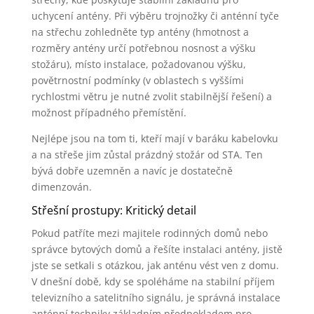
uchycení antény. Při výběru trojnožky či anténní tyče
na střechu zohledněte typ antény (hmotnost a
rozměry antény určí potřebnou nosnost a výšku
stožáru), místo instalace, požadovanou výšku,
povětrnostní podmínky (v oblastech s vyššími
rychlostmi větru je nutné zvolit stabilnější řešení) a
možnost případného přemístění.
Nejlépe jsou na tom ti, kteří mají v baráku kabelovku
a na střeše jim zůstal prázdný stožár od STA. Ten
bývá dobře uzemněn a navíc je dostatečně
dimenzován.
Střešní prostupy: Kritický detail
Pokud patříte mezi majitele rodinných domů nebo
správce bytových domů a řešíte instalaci antény, jistě
jste se setkali s otázkou, jak anténu vést ven z domu.
V dnešní době, kdy se spoléháme na stabilní příjem
televizního a satelitního signálu, je správná instalace
anténní techniky základním předpokladem pro