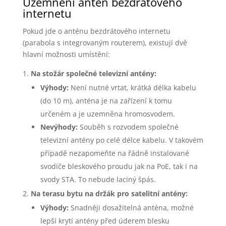
Uzemnění antén bezdrátového
internetu
Pokud jde o anténu bezdrátového internetu
(parabola s integrovaným routerem), existují dvě
hlavní možnosti umístění:
Na stožár společné televizní antény:
Výhody:
Není nutné vrtat, krátká délka kabelu
(do 10 m), anténa je na zařízení k tomu
určeném a je uzemněna hromosvodem.
Nevýhody:
Souběh s rozvodem společné
televizní antény po celé délce kabelu. V takovém
případě nezapomeňte na řádně instalované
svodiče bleskového proudu jak na PoE, tak i na
svody STA. To nebude laciný špás.
Na terasu bytu na držák pro satelitní antény:
Výhody:
Snadněji dosažitelná anténa, možné
lepší krytí antény před úderem blesku