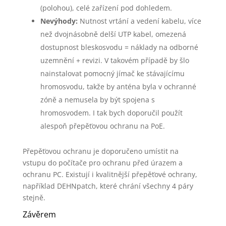
(polohou), celé zařízení pod dohledem.
Nevýhody:
Nutnost vrtání a vedení kabelu, více
než dvojnásobně delší UTP kabel, omezená
dostupnost bleskosvodu = náklady na odborné
uzemnění + revizi. V takovém případě by šlo
nainstalovat pomocný jímač ke stávajícímu
hromosvodu, takže by anténa byla v ochranné
zóně a nemusela by být spojena s
hromosvodem. I tak bych doporučil použít
alespoň přepěťovou ochranu na PoE.
Přepěťovou ochranu je doporučeno umístit na
vstupu do počítače pro ochranu před úrazem a
ochranu PC. Existují i kvalitnější přepěťové ochrany,
například DEHNpatch, které chrání všechny 4 páry
stejně.
Závěrem