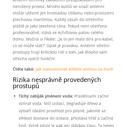
nerušený provoz. Mnoho kutilů se snaží anténní
stožár utěsnit jen hromadou silikonu nebo provizorní
plechovou manžetou. Každý zásah do střešního
pláště je jako otevřená rána. Pokud není ošetřena
profesionálně, stává se Achillovou patou celého
domu. Možná si říkáte: „Je to jen malá díra pro kabel,
co se může stát?“ Opak je pravdou. Anténní střešní
prostupy hrají kritickou roli v tom, jak dlouho vám
střecha vydrží funkční.
Čtěte také:
Jak namontovat střešní anténu na Ford
Rizika nesprávně provedených
prostupů
Tichý zabiják jménem voda:
Prasklinami začne
vzlínat voda. Ničí izolaci, degraduje dřevo a
vytváří ideální prostředí pro plísně. Jakmile se
vlhkost dostane do izolace, přestává hřát a začíná
hnít. Vznik plísní je pak jen otázkou času. Ty nejen