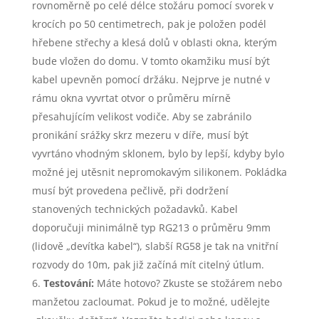
rovnoměrně po celé délce stožáru pomocí svorek v
krocích po 50 centimetrech, pak je položen podél
hřebene střechy a klesá dolů v oblasti okna, kterým
bude vložen do domu. V tomto okamžiku musí být
kabel upevněn pomocí držáku. Nejprve je nutné v
rámu okna vyvrtat otvor o průměru mírně
přesahujícím velikost vodiče. Aby se zabránilo
pronikání srážky skrz mezeru v díře, musí být
vyvrtáno vhodným sklonem, bylo by lepší, kdyby bylo
možné jej utěsnit nepromokavým silikonem. Pokládka
musí být provedena pečlivě, při dodržení
stanovených technických požadavků. Kabel
doporučuji minimálně typ RG213 o průměru 9mm
(lidově „devítka kabel“), slabší RG58 je tak na vnitřní
rozvody do 10m, pak již začíná mít citelný útlum.
Testování:
Máte hotovo? Zkuste se stožárem nebo
manžetou zacloumat. Pokud je to možné, udělejte