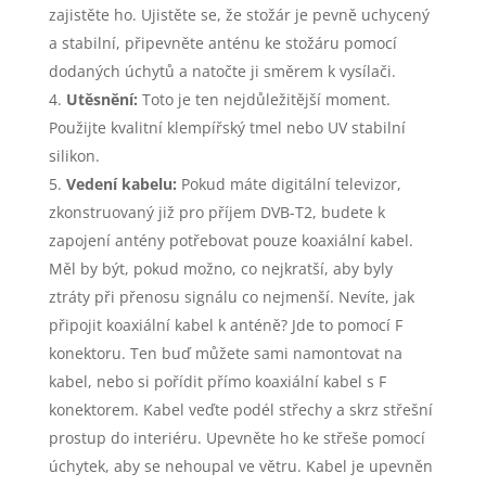
zajistěte ho. Ujistěte se, že stožár je pevně uchycený
a stabilní, připevněte anténu ke stožáru pomocí
dodaných úchytů a natočte ji směrem k vysílači.
Utěsnění:
Toto je ten nejdůležitější moment.
Použijte kvalitní klempířský tmel nebo UV stabilní
silikon.
Vedení kabelu:
Pokud máte digitální televizor,
zkonstruovaný již pro příjem DVB-T2, budete k
zapojení antény potřebovat pouze koaxiální kabel.
Měl by být, pokud možno, co nejkratší, aby byly
ztráty při přenosu signálu co nejmenší. Nevíte, jak
připojit koaxiální kabel k anténě? Jde to pomocí F
konektoru. Ten buď můžete sami namontovat na
kabel, nebo si pořídit přímo koaxiální kabel s F
konektorem. Kabel veďte podél střechy a skrz střešní
prostup do interiéru. Upevněte ho ke střeše pomocí
úchytek, aby se nehoupal ve větru. Kabel je upevněn