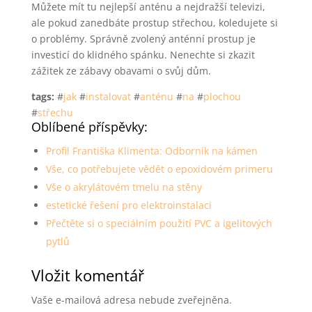
Můžete mít tu nejlepší anténu a nejdražší televizi,
ale pokud zanedbáte prostup střechou, koledujete si
o problémy. Správně zvolený anténní prostup je
investicí do klidného spánku. Nenechte si zkazit
zážitek ze zábavy obavami o svůj dům.
tags:
#
jak
#
instalovat
#
anténu
#
na
#
plochou
#
střechu
Oblíbené příspěvky:
Profil Františka Klimenta: Odborník na kámen
Vše, co potřebujete vědět o epoxidovém primeru
Vše o akrylátovém tmelu na stěny
estetické řešení pro elektroinstalaci
Přečtěte si o speciálním použití PVC a igelitových
pytlů
Vložit komentář
Vaše e-mailová adresa nebude zveřejněna.