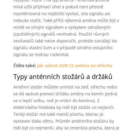
mívá užší přijímací úhel a pokud není přesně
nasměrovaná na nejbližší vysílač, síla signálu asi
nebude stačit. Také příliš výkonná anténa může být v
místě se silným signálem a výskytem odražených
(zpožděných) signálů nevhodná. Použití různých
zesilovačů také nelze doporučit, protože zanášejí do
signálu vlastní šum a v případě silného vstupního
signálu se mohou rozkmitat.
Čtěte také:
jak vybrat DVB-T2 anténu na střechu
Typy anténních stožárů a držáků
Anténní stožár můžete umístit na zeď, střechu nebo
se dá opásat pomocí držáku antény na komín (jedná
se o lepší volbu, než je vrtání do komínu). Z
elektrického hlediska by měl být stožár co nejtenčí.
Tenký stožár má také menší plochu, kterou je
vystaven tlaku větru. Průměr anténního stožáru by
měl být co nejmenší, aby se zmenšila plocha, která je