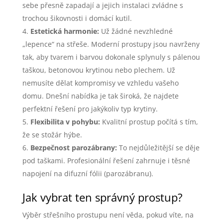
sebe přesně zapadají a jejich instalaci zvládne s
trochou šikovnosti i domácí kutil.
Estetická harmonie:
Už žádné nevzhledné
„lepence“ na střeše. Moderní prostupy jsou navrženy
tak, aby tvarem i barvou dokonale splynuly s pálenou
taškou, betonovou krytinou nebo plechem. Už
nemusíte dělat kompromisy ve vzhledu vašeho
domu. Dnešní nabídka je tak široká, že najdete
perfektní řešení pro jakýkoliv typ krytiny.
Flexibilita v pohybu:
Kvalitní prostup počítá s tím,
že se stožár hýbe.
Bezpečnost parozábrany:
To nejdůležitější se děje
pod taškami. Profesionální řešení zahrnuje i těsné
napojení na difuzní fólii (parozábranu).
Jak vybrat ten správný prostup?
Výběr střešního prostupu není věda, pokud víte, na