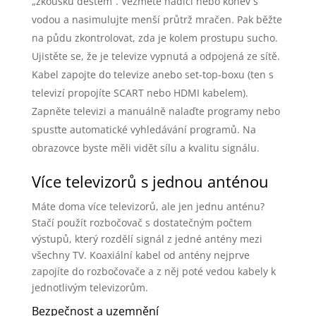
„zkoušku deštěm“. Vezměte hadici nebo konev s
vodou a nasimulujte menší průtrž mračen. Pak běžte
na půdu zkontrolovat, zda je kolem prostupu sucho.
Ujistěte se, že je televize vypnutá a odpojená ze sítě.
Kabel zapojte do televize anebo set-top-boxu (ten s
televizí propojíte SCART nebo HDMI kabelem).
Zapněte televizi a manuálně nalaďte programy nebo
spusťte automatické vyhledávání programů. Na
obrazovce byste měli vidět sílu a kvalitu signálu.
Více televizorů s jednou anténou
Máte doma více televizorů, ale jen jednu anténu?
Stačí použít rozbočovač s dostatečným počtem
výstupů, který rozdělí signál z jedné antény mezi
všechny TV. Koaxiální kabel od antény nejprve
zapojíte do rozbočovače a z něj poté vedou kabely k
jednotlivým televizorům.
Bezpečnost a uzemnění