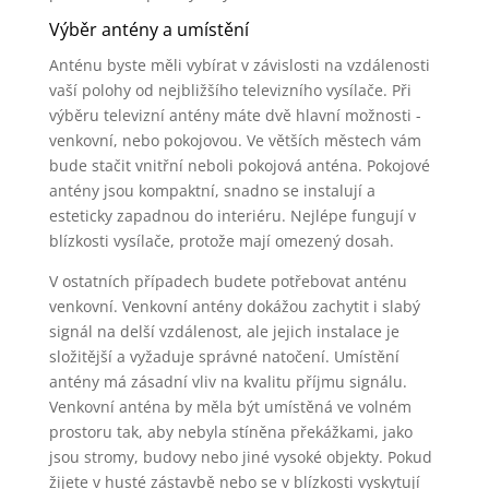
Výběr antény a umístění
Anténu byste měli vybírat v závislosti na vzdálenosti
vaší polohy od nejbližšího televizního vysílače. Při
výběru televizní antény máte dvě hlavní možnosti -
venkovní, nebo pokojovou. Ve větších městech vám
bude stačit vnitřní neboli pokojová anténa. Pokojové
antény jsou kompaktní, snadno se instalují a
esteticky zapadnou do interiéru. Nejlépe fungují v
blízkosti vysílače, protože mají omezený dosah.
V ostatních případech budete potřebovat anténu
venkovní. Venkovní antény dokážou zachytit i slabý
signál na delší vzdálenost, ale jejich instalace je
složitější a vyžaduje správné natočení. Umístění
antény má zásadní vliv na kvalitu příjmu signálu.
Venkovní anténa by měla být umístěná ve volném
prostoru tak, aby nebyla stíněna překážkami, jako
jsou stromy, budovy nebo jiné vysoké objekty. Pokud
žijete v husté zástavbě nebo se v blízkosti vyskytují