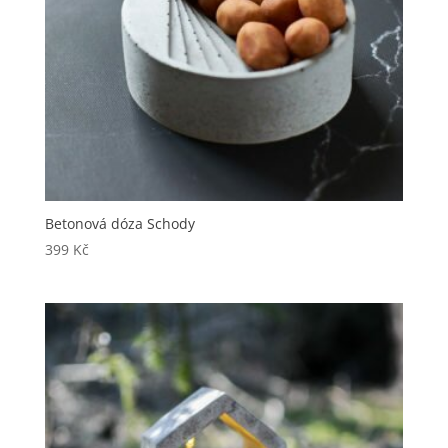
Betonová dóza Schody
399
Kč