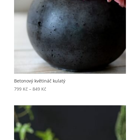
Betonový květináč kulatý
799
Kč
–
849
Kč